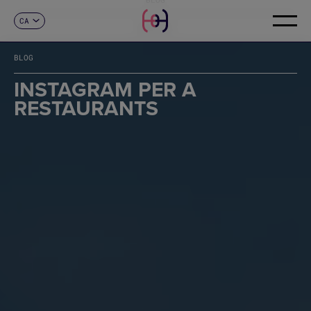
CA
CONTACTE
ES
EN
BLOG
FR
DE
INSTAGRAM PER A
IT
RESTAURANTS
PT