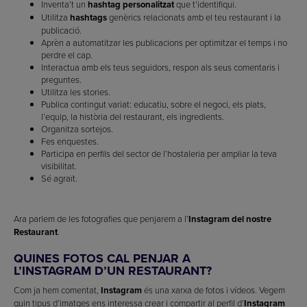
Inventa’t un
hashtag personalitzat
que t’identifiqui.
Utilitza
hashtags
genèrics relacionats amb el teu restaurant i la
publicació.
Aprèn a automatitzar les publicacions per optimitzar el temps i no
perdre el cap.
Interactua amb els teus seguidors, respon als seus comentaris i
preguntes.
Utilitza les stories.
Publica contingut variat: educatiu, sobre el negoci, els plats,
l’equip, la història del restaurant, els ingredients.
Organitza sortejos.
Fes enquestes.
Participa en perfils del sector de l’hostaleria per ampliar la teva
visibilitat.
Sé agraït.
Ara parlem de les fotografies que penjarem a l’
Instagram del nostre
Restaurant
.
QUINES FOTOS CAL PENJAR A
L’INSTAGRAM D’UN RESTAURANT?
Com ja hem comentat,
Instagram
és una xarxa de fotos i vídeos. Vegem
quin tipus d’imatges ens interessa crear i compartir al perfil d’
Instagram