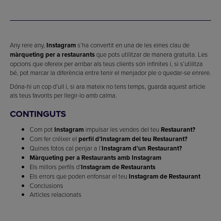
Any rere any,
Instagram
s’ha convertit en una de les eines clau de
màrqueting per a restaurants
que pots utilitzar de manera gratuïta. Les
opcions que ofereix per arribar als teus clients són infinites i, si s’utilitza
bé, pot marcar la diferència entre tenir el menjador ple o quedar-se enrere.
Dóna-hi un cop d’ull i, si ara mateix no tens temps, guarda aquest article
als teus favorits per llegir-lo amb calma.
CONTINGUTS
Com pot
Instagram
impulsar les vendes del teu
Restaurant?
Com fer créixer el
perfil d’Instagram del teu Restaurant?
Quines fotos cal penjar a l’
Instagram d’un Restaurant?
Màrqueting per a Restaurants amb Instagram
Els millors perfils d’
Instagram de Restaurants
Els errors que poden enfonsar el teu
Instagram de Restaurant
Conclusions
Articles relacionats