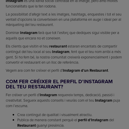
Instagram
és una xarxa social centrada en la imatge, però amb moltes
funcionalitats que la fan rodona.
La possibilitat d’afegir text a les imatges, hashtags, enquestes i tot el seu
ventall d’opcions la converteixen en una plataforma en auge i ideal per al
màrqueting del teu restaurant.
Dominar
Instagram
farà que tot l’esforç que dediques sigui visible per a
aquells que encara no et coneixen.
Els clients que visitin el teu
restaurant
estaran encantats de compartir
contingut del teu local al seu
Instagram
, fent que el teu nom arribi a més
gent. Si ho fem bé, la nostra comunitat creixerà exponencialment i podem
convertir el restaurant en un lloc de referència.
Vegem ara com fer créixer el perfil d’
Instagram d’un Restaurant
.
COM FER CRÉIXER EL PERFIL D’INSTAGRAM
DEL TEU RESTAURANT?
Fer créixer un perfil d’
Instagram
requereix temps, dedicació, passió i
creativitat. Segueix aquests consells i veuràs com el teu
Instagram
puja
com l’escuma.
Crea contingut de qualitat i visualment atractiu.
Publica de manera constant perquè el
perfil d’Instagram
del
Restaurant
guanyi presència.