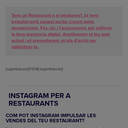
Tens un Restaurant o el gestiones? Ja hem
treballat amb aquest sector creant webs
excepcionals. Fes clic i t’assessorem per millorar
la teva presència digital. Analitzarem el teu web
actual i et presentarem un pla d’acció per
optimitzar-lo.
[superfeatured]7558[/superfeatured]
INSTAGRAM PER A
RESTAURANTS
COM POT INSTAGRAM IMPULSAR LES
VENDES DEL TEU RESTAURANT?