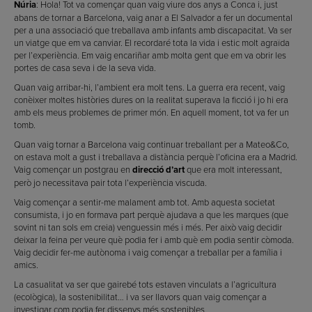
Núria
: Hola! Tot va començar quan vaig viure dos anys a Conca i, just
abans de tornar a Barcelona, vaig anar a El Salvador a fer un documental
per a una associació que treballava amb infants amb discapacitat. Va ser
un viatge que em va canviar. El recordaré tota la vida i estic molt agraïda
per l’experiència. Em vaig encariñar amb molta gent que em va obrir les
portes de casa seva i de la seva vida.
Quan vaig arribar-hi, l’ambient era molt tens. La guerra era recent, vaig
conèixer moltes històries dures on la realitat superava la ficció i jo hi era
amb els meus problemes de primer món. En aquell moment, tot va fer un
tomb.
Quan vaig tornar a Barcelona vaig continuar treballant per a Mateo&Co,
on estava molt a gust i treballava a distància perquè l’oficina era a Madrid.
Vaig començar un postgrau en
direcció d’art
que era molt interessant,
però jo necessitava pair tota l’experiència viscuda.
Vaig començar a sentir-me malament amb tot. Amb aquesta societat
consumista, i jo en formava part perquè ajudava a que les marques (que
sovint ni tan sols em creia) venguessin més i més. Per això vaig decidir
deixar la feina per veure què podia fer i amb què em podia sentir còmoda.
Vaig decidir fer-me autònoma i vaig començar a treballar per a família i
amics.
La casualitat va ser que gairebé tots estaven vinculats a l’agricultura
(ecològica), la sostenibilitat… i va ser llavors quan vaig començar a
investigar com podia fer dissenys més sostenibles.