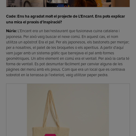
Code: Ens ha agradat molt el projecte de L’Encant. Ens pots explicar
una mica el procés d’inspiració?
Núria:
L’Encant era un bar/restaurant que fusionava cuina catalana i
japonesa. Per això vaig buscar el nexe comú. En aquest cas, el nom
utilitza un apòstrof. Era el pal. Per als japonesos, els bastonets per menjar;
per a nosaltres, el palet de les broquetes o els aperitius. A partir d’aquí
vam jugar amb un sistema gràfic que barrejava el pal amb formes
geomètriques. Un altre element en comú era el ventall. Per això la carta té
forma de ventall. Es pot desmuntar fàcilment per canviar alguna de les
pàgines del menú amb els preus. Com que era un local que es centrava
sobretot en la terrassa (a l’exterior), vaig utilitzar paper pedra.