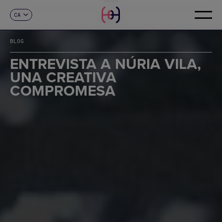
CA
CONTACTE
ES
EN
BLOG
FR
DE
ENTREVISTA A NÚRIA VILA,
IT
UNA CREATIVA
PT
COMPROMESA