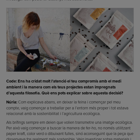
Code: Ens ha cridat molt l’atenció el teu compromís amb el medi
ambient i la manera com els teus projectes estan impregnats
d’aquesta filosofia. Què ens pots explicar sobre aquesta decisió?
Núria:
Com explicava abans, en deixar la feina i començar pel meu
compte, vaig començar a treballar per a l’entorn més proper i tot estava
relacionat amb la sostenibilitat i l’agricultura ecològica.
Als brífings sempre em deien que volien transmetre una imatge ecològica.
Per això vaig començar a buscar la manera de fer-ho, no només utilitzant
paper kraft, color verd o dibuixant fulles, sinó aconseguint que la peça que
dissenyava fos realment més sostenible. Vaig investigar sobre materials i