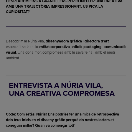
DESPLACEM FINS A GRANOLLERS PER CONÈIXER UNA CREATIVA
AMB UNA TRAJECTÒRIA IMPRESSIONANT. US PICA LA
CURIOSITAT?
Descobrim la Núria Vila,
dissenyadora gràfica
i
directora d’art
,
especialitzada en
identitat corporativa
,
edició
,
packaging
i
comunicació
visual
. Una dona molt compromesa amb la seva feina i amb el medi
ambient.
ENTREVISTA A NÚRIA VILA,
UNA CREATIVA COMPROMESA
Code: Com estàs, Núria? Ens podries fer una mica de retrospectiva
dels teus inicis en el disseny gràfic perquè els nostres lectors et
coneguin millor? Quan va començar tot?