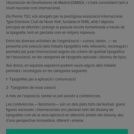
l’Asociación de Diseñadores de Madrid (DIMAD), i s’està consolidant tant a
nivell nacional com internacional.
Els Premis TDC són atorgats per la prestigiosa associació internacional
Type Directors Club de Nova York, fundada el 1946, amb l’objectiu
principal de difondre i protegir la paraula escrita formalitzada a través de
la tipografia, tant en pantalla com en mitjans impresos.
Entre les diverses activitats de l’organització —cursos, tallers…— es
presenta una selecció dels treballs tipogràfics més rellevants, reconeguts i
premiats pel jurat internacional segons els criteris de qualitat tipogràfica
de l’associació, en les categories de tipografia aplicada i disseny de tipus.
Així doncs, en aquesta exposició podrem veure alguns dels treballs
premiats i reconeguts en les categories següents:
1- Tipografies per a aplicació i comunicació
2- Tipografies de nova creació
A més de l’exposició, també es pot assistir a conferències.
Les conferències —Testimonis— són un dels plats forts del festival: grans
figures nacionals i internacionals ens parlaran tant del disseny de
tipografies com de la seva aplicació en diferents àmbits del disseny, des
d’una perspectiva innovadora, diferent i amena.