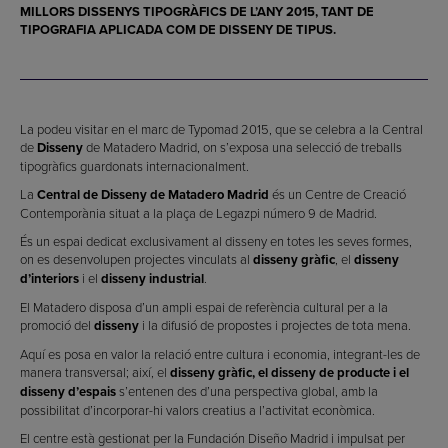
MILLORS
DISSENYS TIPOGRÀFICS
DE L’ANY 2015, TANT DE
TIPOGRAFIA
APLICADA COM DE
DISSENY
DE TIPUS.
La podeu visitar en el marc de Typomad 2015, que se celebra a la Central
de
Disseny
de Matadero Madrid, on s’exposa una selecció de treballs
tipogràfics guardonats internacionalment.
La
Central de Disseny de Matadero Madrid
és un Centre de Creació
Contemporània situat a la plaça de Legazpi número 9 de Madrid.
És un espai dedicat exclusivament al disseny en totes les seves formes,
on es desenvolupen projectes vinculats al
disseny gràfic
, el
disseny
d’interiors
i el
disseny industrial
.
El Matadero disposa d’un ampli espai de referència cultural per a la
promoció del
disseny
i la difusió de propostes i projectes de tota mena.
Aquí es posa en valor la relació entre cultura i economia, integrant-les de
manera transversal; així, el
disseny gràfic, el disseny de producte i el
disseny d’espais
s’entenen des d’una perspectiva global, amb la
possibilitat d’incorporar-hi valors creatius a l’activitat econòmica.
El centre està gestionat per la Fundación Diseño Madrid i impulsat per