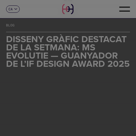
CA
CONTACTE
ES
EN
BLOG
FR
DE
DISSENY GRÀFIC DESTACAT
IT
DE LA SETMANA: MS
PT
EVOLUTIE — GUANYADOR
DE L’IF DESIGN AWARD 2025