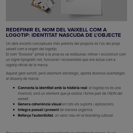
REDEFINIR EL NOM DEL VAIXELL COM A
LOGOTIP: IDENTITAT NASCUDA DE L’OBJECTE
Un dels encerts conceptuals més potents del projecte és l’ús del propi
vaixell com a origen del logotip.
El nom “Evolutie” pintat a la proa es va redibuixar, refinar i reconstruir com
un signe tipogràfic net, funcional i reconeixible que ara actua com a
logotip oficial de la marca.
Aquest gest senzill, però altament estratègic, aporta diversos avantatges
al disseny de marca:
Connecta la identitat amb la història real
: el logotip no és una
invenció, sinó un element que ja existia i forma part de l’ADN del
vaixell.
Genera coherència visual
en tots els suports i aplicacions.
Integra passat i present
de manera orgànica.
Reforça l’autenticitat
, un valor clau en el branding cultural.
Per a qualsevol agència especialitzada en identitat de marca, és un