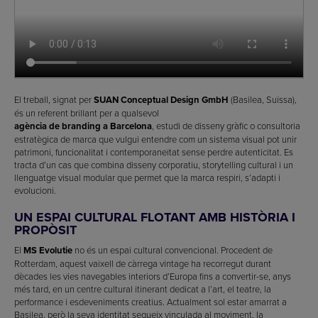
El treball, signat per
SUAN Conceptual Design GmbH
(Basilea, Suïssa),
és un referent brillant per a qualsevol
agència de branding a Barcelona
, estudi de disseny gràfic o consultoria
estratègica de marca que vulgui entendre com un sistema visual pot unir
patrimoni, funcionalitat i contemporaneïtat sense perdre autenticitat. Es
tracta d’un cas que combina disseny corporatiu, storytelling cultural i un
llenguatge visual modular que permet que la marca respiri, s’adapti i
evolucioni.
UN ESPAI CULTURAL FLOTANT AMB HISTÒRIA I
PROPÒSIT
El
MS Evolutie
no és un espai cultural convencional. Procedent de
Rotterdam, aquest vaixell de càrrega vintage ha recorregut durant
dècades les vies navegables interiors d’Europa fins a convertir-se, anys
més tard, en un centre cultural itinerant dedicat a l’art, el teatre, la
performance i esdeveniments creatius. Actualment sol estar amarrat a
Basilea, però la seva identitat segueix vinculada al moviment, la