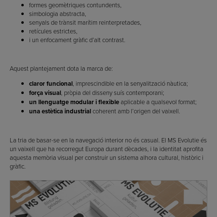
formes geomètriques contundents,
simbologia abstracta,
senyals de trànsit marítim reinterpretades,
retícules estrictes,
i un enfocament gràfic d’alt contrast.
Aquest plantejament dota la marca de:
claror funcional
, imprescindible en la senyalització nàutica;
força visual
, pròpia del disseny suís contemporani;
un llenguatge modular i flexible
aplicable a qualsevol format;
una estètica industrial
coherent amb l’origen del vaixell.
La tria de basar-se en la navegació interior no és casual. El MS Evolutie és
un vaixell que ha recorregut Europa durant dècades, i la identitat aprofita
aquesta memòria visual per construir un sistema alhora cultural, històric i
gràfic.