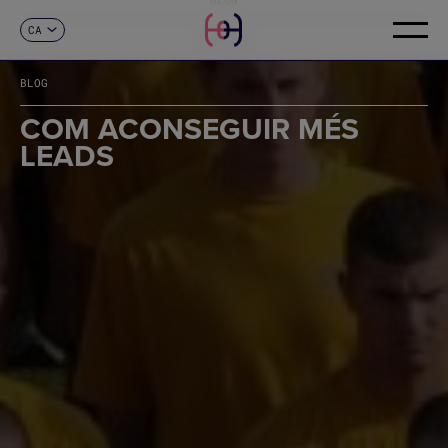
CA
CONTACTE
ES
EN
BLOG
FR
DE
COM ACONSEGUIR MÉS
IT
LEADS
PT