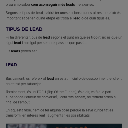
prou amb saber
com aconseguir més leads
i relaxar-se.
Segons el tipus de
lead
, caldrà fer unes accions o unes altres; per això és
important saber en quina etapa es troba el
lead
o de quin tipus és.
TIPUS DE LEAD
Hi ha diferents tipus de
lead
segons el punt en què es trobin; no és que un
sigui
lead
i ho sigui per sempre, passi el que passi…
Els
leads
poden ser:
LEAD
Bàsicament, es refereix al
lead
en estat inicial o de descobriment; el client
ha entrat per tafanejar.
Tècnicament, és un TOFU (Top Of the Funnel), és a dir, està a la part
superior de l’embut de conversió, i com tots sabem, no tothom arriba al
final de l’embut.
En aquesta fase, hem de fer alguna cosa perquè la seva curiositat es
transformi en interès real i augmentar les possibilitats.