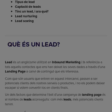
Tipus de lead
Captació de leads
Tinc un lead, i ara què?
Lead nurturing
Lead scoring
QUÈ ÉS UN LEAD?
Lead
és un anglicisme utilitzat en
Inbound Marketing
i fa referència a
tots aquells contactes que ens han deixat les seves dades a través d’una
Landing Page
a canvi de contingut que els interessa.
Com que són usuaris que entren en aquest intercanvi, passen a ser
potencials clients dels nostres serveis o productes, i no els podem deixar
escapar si volem convertir-los en clients finals.
Un dels factors que determina l’èxit d’una campanya de
landing page
és
el nombre de
leads
aconseguits: com més
leads
, més potencials clients
tenim.