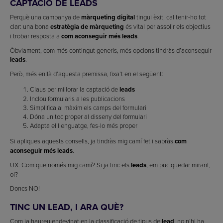
CAPTACIÓ DE LEADS
Perquè una campanya de
màrqueting digital
tingui èxit, cal tenir-ho tot
clar: una bona
estratègia de màrqueting
és vital per assolir els objectius
i trobar resposta a
com aconseguir més leads
.
Òbviament, com més contingut generis, més opcions tindràs d’aconseguir
leads
.
Però, més enllà d’aquesta premissa, fixa’t en el següent:
Claus per millorar la captació de
leads
Inclou formularis a les publicacions
Simplifica al màxim els camps del formulari
Dóna un toc proper al disseny del formulari
Adapta el llenguatge, fes-lo més proper
Si apliques aquests consells, ja tindràs mig camí fet i sabràs
com
aconseguir més leads
.
UX: Com que només mig camí? Si ja tinc els
leads
, em puc quedar mirant,
oi?
Doncs NO!
TINC UN LEAD, I ARA QUÈ?
Com ja haureu endevinat en la classificació de tipus de
lead
, no n’hi ha