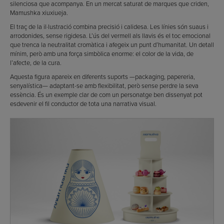
silenciosa que acompanya. En un mercat saturat de marques que criden,
Mamushka xiuxiueja.
El traç de la il·lustració combina precisió i calidesa. Les línies són suaus i
arrodonides, sense rigidesa. L’ús del vermell als llavis és el toc emocional
que trenca la neutralitat cromàtica i afegeix un punt d’humanitat. Un detall
mínim, però amb una força simbòlica enorme: el color de la vida, de
l’afecte, de la cura.
Aquesta figura apareix en diferents suports —packaging, papereria,
senyalística— adaptant-se amb flexibilitat, però sense perdre la seva
essència. És un exemple clar de com un personatge ben dissenyat pot
esdevenir el fil conductor de tota una narrativa visual.