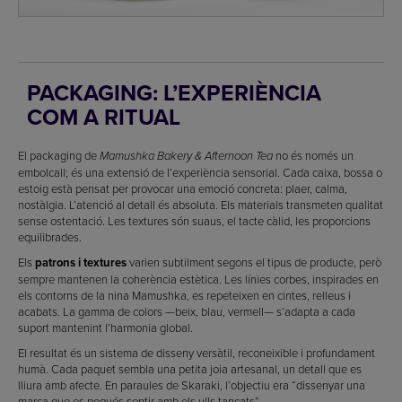
PACKAGING: L’EXPERIÈNCIA
COM A RITUAL
El packaging de
no és només un
Mamushka Bakery & Afternoon Tea
embolcall; és una extensió de l’experiència sensorial. Cada caixa, bossa o
estoig està pensat per provocar una emoció concreta: plaer, calma,
nostàlgia. L’atenció al detall és absoluta. Els materials transmeten qualitat
sense ostentació. Les textures són suaus, el tacte càlid, les proporcions
equilibrades.
Els
patrons i textures
varien subtilment segons el tipus de producte, però
sempre mantenen la coherència estètica. Les línies corbes, inspirades en
els contorns de la nina Mamushka, es repeteixen en cintes, relleus i
acabats. La gamma de colors —beix, blau, vermell— s’adapta a cada
suport mantenint l’harmonia global.
El resultat és un sistema de disseny versàtil, reconeixible i profundament
humà. Cada paquet sembla una petita joia artesanal, un detall que es
lliura amb afecte. En paraules de Skaraki, l’objectiu era “dissenyar una
marca que es pogués sentir amb els ulls tancats”.