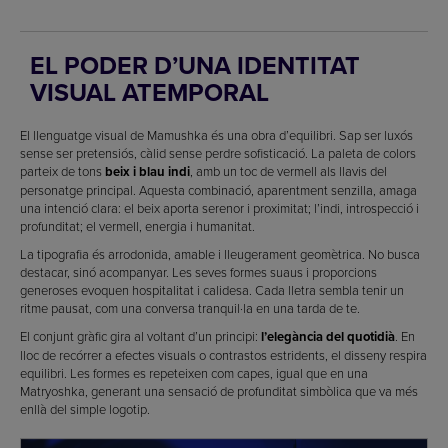
EL PODER D’UNA IDENTITAT
VISUAL ATEMPORAL
El llenguatge visual de Mamushka és una obra d’equilibri. Sap ser luxós
sense ser pretensiós, càlid sense perdre sofisticació. La paleta de colors
parteix de tons
beix i blau indi
, amb un toc de vermell als llavis del
personatge principal. Aquesta combinació, aparentment senzilla, amaga
una intenció clara: el beix aporta serenor i proximitat; l’indi, introspecció i
profunditat; el vermell, energia i humanitat.
La tipografia és arrodonida, amable i lleugerament geomètrica. No busca
destacar, sinó acompanyar. Les seves formes suaus i proporcions
generoses evoquen hospitalitat i calidesa. Cada lletra sembla tenir un
ritme pausat, com una conversa tranquil·la en una tarda de te.
El conjunt gràfic gira al voltant d’un principi:
l’elegància del quotidià
. En
lloc de recórrer a efectes visuals o contrastos estridents, el disseny respira
equilibri. Les formes es repeteixen com capes, igual que en una
Matryoshka, generant una sensació de profunditat simbòlica que va més
enllà del simple logotip.