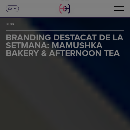
CA
CONTACTE
ES
EN
BLOG
FR
DE
BRANDING DESTACAT DE LA
IT
SETMANA: MAMUSHKA
PT
BAKERY & AFTERNOON TEA