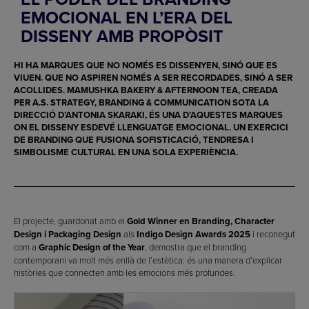
EMOCIONAL EN L’ERA DEL
DISSENY AMB PROPÒSIT
HI HA MARQUES QUE NO NOMÉS ES DISSENYEN, SINÓ QUE ES
VIUEN. QUE NO ASPIREN NOMÉS A SER RECORDADES, SINÓ A SER
ACOLLIDES.
MAMUSHKA BAKERY & AFTERNOON TEA
, CREADA
PER
A.S. STRATEGY, BRANDING & COMMUNICATION
SOTA LA
DIRECCIÓ D’
ANTONIA SKARAKI
, ÉS UNA D’AQUESTES MARQUES
ON EL DISSENY ESDEVÉ LLENGUATGE EMOCIONAL. UN EXERCICI
DE BRANDING QUE FUSIONA SOFISTICACIÓ, TENDRESA I
SIMBOLISME CULTURAL EN UNA SOLA EXPERIÈNCIA.
El projecte, guardonat amb el
Gold Winner en Branding, Character
Design i Packaging Design
als
Indigo Design Awards 2025
i reconegut
com a
Graphic Design of the Year
, demostra que el branding
contemporani va molt més enllà de l’estètica: és una manera d’explicar
històries que connecten amb les emocions més profundes.