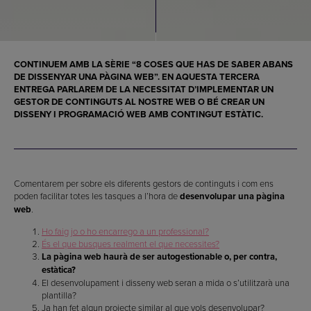
CONTINUEM AMB LA SÈRIE “8 COSES QUE HAS DE SABER ABANS
DE
DISSENYAR UNA PÀGINA WEB
”. EN AQUESTA TERCERA
ENTREGA PARLAREM DE LA NECESSITAT D’
IMPLEMENTAR UN
GESTOR DE CONTINGUTS AL NOSTRE WEB
O BÉ CREAR UN
DISSENY I PROGRAMACIÓ WEB AMB CONTINGUT ESTÀTIC
.
Comentarem per sobre els diferents gestors de continguts i com ens
poden facilitar totes les tasques a l’hora de
desenvolupar una pàgina
web
.
Ho faig jo o ho encarrego a un professional?
És el que busques realment el que necessites?
La pàgina web haurà de ser autogestionable o, per contra,
estàtica?
El desenvolupament i disseny web seran a mida o s’utilitzarà una
plantilla?
Ja han fet algun projecte similar al que vols desenvolupar?