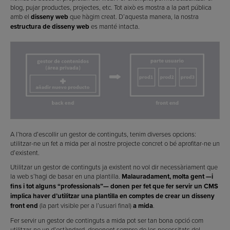
blog, pujar productes, projectes, etc. Tot això es mostra a la part pública
amb el
disseny web
que hàgim creat. D’aquesta manera, la nostra
estructura de disseny web
es manté intacta.
A l’hora d’escollir un gestor de continguts, tenim diverses opcions:
utilitzar-ne un fet a mida per al nostre projecte concret o bé aprofitar-ne un
d’existent.
Utilitzar un gestor de continguts ja existent no vol dir necessàriament que
la web s’hagi de basar en una plantilla.
Malauradament, molta gent —i
fins i tot alguns “professionals”— donen per fet que fer servir un CMS
implica haver d’utilitzar una plantilla en comptes de crear un disseny
front end
(la part visible per a l’usuari final)
a mida
.
Fer servir un gestor de continguts a mida pot ser tan bona opció com
utilitzar-ne un d’estàndard, depenent sempre de les necessitats del