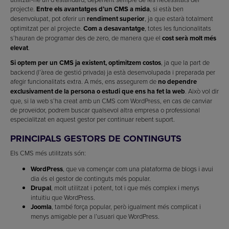
projecte.
Entre els avantatges d’un CMS a mida
, si està ben
desenvolupat, pot oferir un
rendiment superior
, ja que estarà totalment
optimitzat per al projecte.
Com a desavantatge
, totes les funcionalitats
s’hauran de programar des de zero, de manera que el
cost serà molt més
elevat
.
Si optem per un CMS ja existent, optimitzem costos
, ja que la part de
backend (l’àrea de gestió privada) ja està desenvolupada i preparada per
afegir funcionalitats extra. A més, ens assegurem de
no dependre
exclusivament de la persona o estudi que ens ha fet la web
. Això vol dir
que, si la web s’ha creat amb un CMS com WordPress, en cas de canviar
de proveïdor, podrem buscar qualsevol altra empresa o professional
especialitzat en aquest gestor per continuar rebent suport.
PRINCIPALS GESTORS DE CONTINGUTS
Els CMS més utilitzats són:
WordPress
, que va començar com una plataforma de blogs i avui
dia és el gestor de continguts més popular.
Drupal
, molt utilitzat i potent, tot i que més complex i menys
intuïtiu que WordPress.
Joomla
, també força popular, però igualment més complicat i
menys amigable per a l’usuari que WordPress.