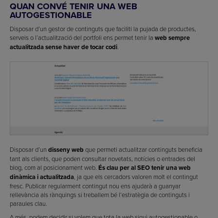
QUAN CONVÉ TENIR UNA WEB
AUTOGESTIONABLE
Disposar d’un gestor de continguts que faciliti la pujada de productes,
serveis o l’actualització del portfoli ens permet tenir la
web sempre
actualitzada sense haver de tocar codi
.
Disposar d’un
disseny web
que permeti actualitzar continguts beneficia
tant als clients, que poden consultar novetats, notícies o entrades del
blog, com al posicionament web.
És clau per al SEO tenir una web
dinàmica i actualitzada
, ja que els cercadors valoren molt el contingut
fresc. Publicar regularment contingut nou ens ajudarà a guanyar
rellevància als rànquings si treballem bé l’estratègia de continguts i
paraules clau.
A més, podem decidir si volem que tota la web sigui autogestionable o