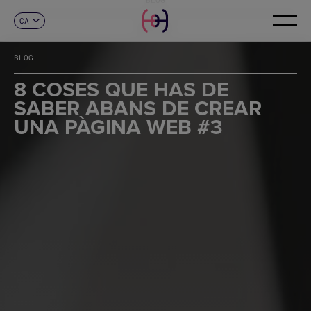
CA
CONTACTE
ES
EN
BLOG
FR
DE
8 COSES QUE HAS DE
IT
SABER ABANS DE CREAR
PT
UNA PÀGINA WEB #3