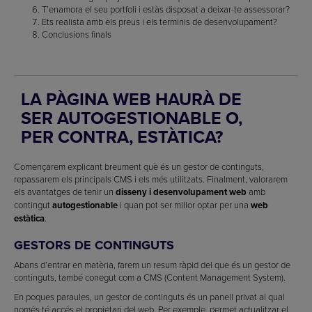
T’enamora el seu portfoli i estàs disposat a deixar-te assessorar?
Ets realista amb els preus i els terminis de desenvolupament?
Conclusions finals
LA PÀGINA WEB HAURÀ DE
SER AUTOGESTIONABLE O,
PER CONTRA, ESTÀTICA?
Començarem explicant breument què és un gestor de continguts,
repassarem els principals CMS i els més utilitzats. Finalment, valorarem
els avantatges de tenir un
disseny i desenvolupament web
amb
contingut
autogestionable
i quan pot ser millor optar per una
web
estàtica
.
GESTORS DE CONTINGUTS
Abans d’entrar en matèria, farem un resum ràpid del que és un gestor de
continguts, també conegut com a CMS (Content Management System).
En poques paraules, un gestor de continguts és un panell privat al qual
només té accés el propietari del web. Per exemple, permet actualitzar el