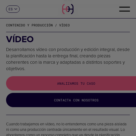
ES
CONTACTO
CA
EN
CONTENIDO Y PRODUCCIÓN / VÍDEO
FR
DE
VÍDEO
IT
PT
Desarrollamos vídeo con producción y edición integral, desde
la planificación hasta la entrega final, creando piezas
coherentes con la marca y adaptadas a distintos soportes y
objetivos.
ANALIZAMOS TU CASO
CONTACTA CON NOSOTROS
Cuando trabajamos en vídeo, no lo entendemos como una pieza aislada
ni como una producción centrada únicamente en el resultado visual. Lo
abordamos como un proceso completo que va desde la planificación