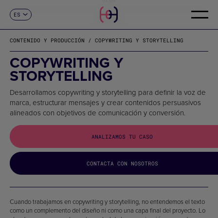
ES
CONTACTO
CA
EN
CONTENIDO Y PRODUCCIÓN / COPYWRITING Y STORYTELLING
FR
DE
COPYWRITING Y
IT
STORYTELLING
PT
Desarrollamos copywriting y storytelling para definir la voz de
marca, estructurar mensajes y crear contenidos persuasivos
alineados con objetivos de comunicación y conversión.
ANALIZAMOS TU CASO
CONTACTA CON NOSOTROS
Cuando trabajamos en copywriting y storytelling, no entendemos el texto
como un complemento del diseño ni como una capa final del proyecto. Lo