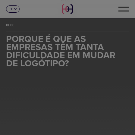
PT
CONTACTO
ES
CA
BLOG
EN
FR
PORQUE É QUE AS
DE
EMPRESAS TÊM TANTA
IT
DIFICULDADE EM MUDAR
DE LOGÓTIPO?