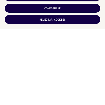
CONFIGURAR
GOSTOU?
REJEITAR COOKIES
INSCREVA-
SE