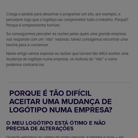
Chega o pedido para desenhar e programar um site, por exemplo, e
percebem logo que o logótipo vai comprometer todo o trabalho. Porquê?
Porque é simplesmente horrível.
Se conseguirmos perceber as razões pelas quais uma grande empresa
nos responde com um “não” redondo, talvez consigamos encontrar uma
brecha para a convencer.
Neste artigo vamos explorar as razões que tornam tão difícil aceitar uma
mudança de logótipo numa empresa, os motivos do “não” e como
podemos contrariá-los.
PORQUE É TÃO DIFÍCIL
ACEITAR UMA MUDANÇA DE
LOGÓTIPO NUMA EMPRESA?
O MEU LOGÓTIPO ESTÁ ÓTIMO E NÃO
PRECISA DE ALTERAÇÕES
Quando entramos no campo do gosto pessoal, a batalha é dura — há