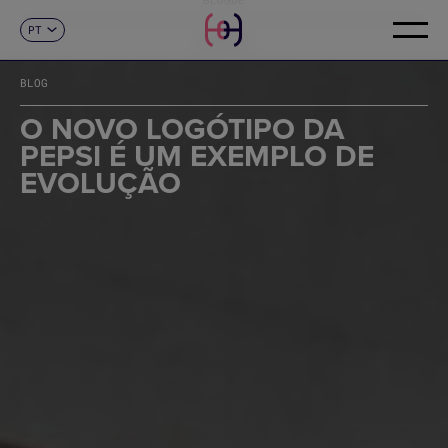
PT
CONTACTO
ES
CA
BLOG
EN
FR
O NOVO LOGÓTIPO DA
DE
PEPSI É UM EXEMPLO DE
IT
EVOLUÇÃO