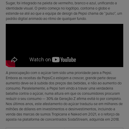
Sugar, foi integrado na paleta de vermelho, branco e azul, unificando a
identidade visual. O preto começa no logótipo, contorna o globo e
estende-se até ao que a equipa de design da Pepsi chama de “pulso”, um
padrão digital animado ao ritmo de qualquer fundo.
A preocupação com o açúcar tem sido uma prioridade para a Pepsi.
Embora as receitas da PepsiCo estejam a crescer, grande parte desse
aumento deve-se à subida dos preços das bebidas, e não ao aumento do
consumo. Paralelamente, a Pepsi tem vindo a travar uma verdadeira
batalha contra o açúcar, numa altura em que os consumidores procuram
reduzir o seu consumo — 30% da Geração Z afirma evitá-lo por completo.
Nos últimos anos, este afastamento do açúcar traduziu-se em milhares de
milhões de dólares em investimentos e desinvestimentos, incluindo a
venda das marcas de sumos Tropicana e Naked em 2021, e o reforço da
aposta na plataforma de concentrados SodaStream, adquirida em 2018.