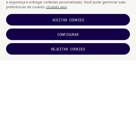
a segurança e entregar conteúdo personalizado. Você pode gerenciar suas
preferências de cookies
clicando aqui
.
ACEITAR COOKIES
CONFIGURAR
GOSTOU?
REJEITAR COOKIES
INSCREVA-
SE