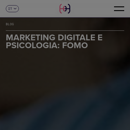
IT
CONTATTI
ES
CA
BLOG
EN
FR
MARKETING DIGITALE E
DE
PSICOLOGIA: FOMO
PT