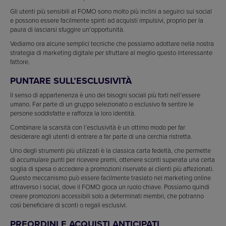
Gli utenti più sensibili al FOMO sono molto più inclini a seguirci sui social
e possono essere facilmente spinti ad acquisti impulsivi, proprio per la
paura di lasciarsi sfuggire un’opportunità.
Vediamo ora alcune semplici tecniche che possiamo adottare nella nostra
strategia di marketing digitale per sfruttare al meglio questo interessante
fattore.
PUNTARE SULL’ESCLUSIVITÀ
Il senso di appartenenza è uno dei bisogni sociali più forti nell’essere
umano. Far parte di un gruppo selezionato o esclusivo fa sentire le
persone soddisfatte e rafforza la loro identità.
Combinare la scarsità con l’esclusività è un ottimo modo per far
desiderare agli utenti di entrare a far parte di una cerchia ristretta.
Uno degli strumenti più utilizzati è la classica carta fedeltà, che permette
di accumulare punti per ricevere premi, ottenere sconti superata una certa
soglia di spesa o accedere a promozioni riservate ai clienti più affezionati.
Questo meccanismo può essere facilmente traslato nel marketing online
attraverso i social, dove il FOMO gioca un ruolo chiave. Possiamo quindi
creare promozioni accessibili solo a determinati membri, che potranno
così beneficiare di sconti o regali esclusivi.
PREORDINI E ACQUISTI ANTICIPATI