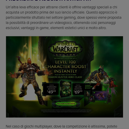
Un’altra leva efficace per attrarre clienti è offrire vantaggi speciali a chi
acquista un prodotto prima del suo lancio ufficiale. Questo approccio è
particolarmente sfruttato nel settore gaming, dove spesso viene proposta
la possibilità di preordinare un videogioco, ottenendo così personaggi
esclusivi, vantaggi in-game, elementi estetici unici e molto altro.
Nel caso di giochi multiplayer, dove la competizione è altissima, potete