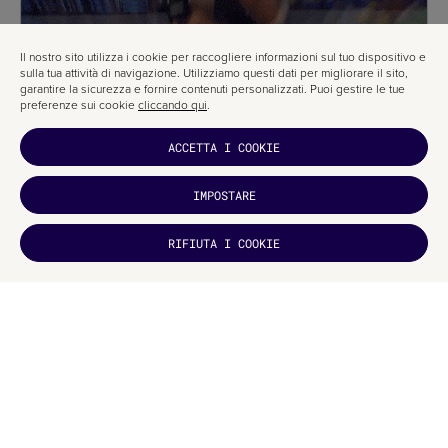
Il nostro sito utilizza i cookie per raccogliere informazioni sul tuo dispositivo e
sulla tua attività di navigazione. Utilizziamo questi dati per migliorare il sito,
garantire la sicurezza e fornire contenuti personalizzati. Puoi gestire le tue
preferenze sui cookie
cliccando qui
.
ACCETTA I COOKIE
IMPOSTARE
TI È
RIFIUTA I COOKIE
PIACIUTO?
ISCRIVITI