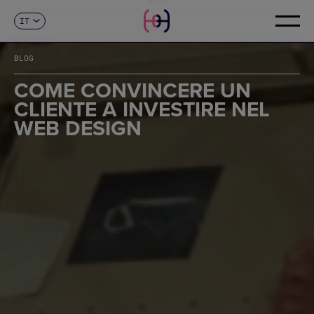
IT
CONTATTI
ES
CA
BLOG
EN
FR
COME CONVINCERE UN
DE
CLIENTE A INVESTIRE NEL
PT
WEB DESIGN