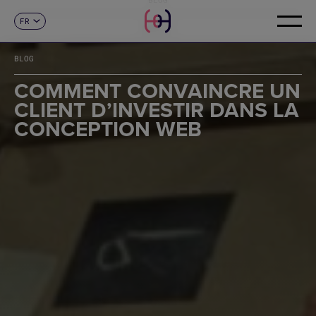
FR
CONTACT
ES
CA
BLOG
EN
DE
COMMENT CONVAINCRE UN
IT
CLIENT D’INVESTIR DANS LA
PT
CONCEPTION WEB