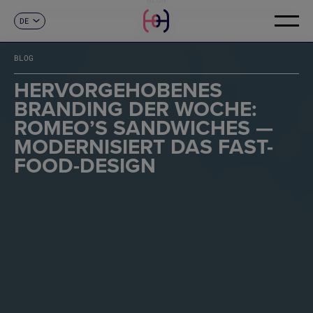
DE
KONTAKT
ES
CA
BLOG
EN
FR
HERVORGEHOBENES
IT
BRANDING DER WOCHE:
PT
ROMEO’S SANDWICHES —
MODERNISIERT DAS FAST-
FOOD-DESIGN