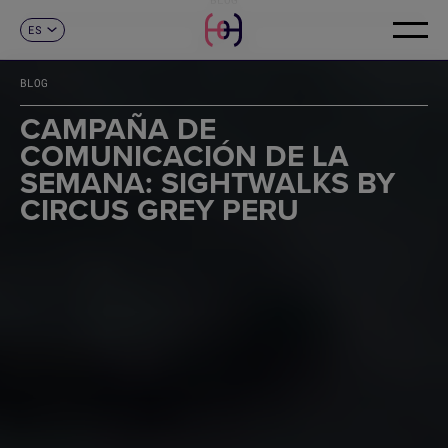
ES
CONTACTO
CA
EN
BLOG
FR
DE
CAMPAÑA DE
IT
COMUNICACIÓN DE LA
PT
SEMANA: SIGHTWALKS BY
CIRCUS GREY PERU