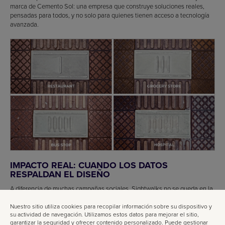
marca de Cemento Sol: una empresa que construye soluciones reales,
pensadas para todos, y no solo para quienes tienen acceso a tecnología
avanzada.
IMPACTO REAL: CUANDO LOS DATOS
RESPALDAN EL DISEÑO
A diferencia de muchas campañas sociales, Sightwalks no se queda en la
sensibilización. Los resultados son tangibles y medibles:
Nuestro sitio utiliza cookies para recopilar información sobre su dispositivo y
Más de
75.000 m²
de aceras implementadas.
su actividad de navegación. Utilizamos estos datos para mejorar el sitio,
Más de
500.000 personas con discapacidad visual
garantizar la seguridad y ofrecer contenido personalizado. Puede gestionar