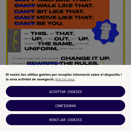
El nostre lloc utilitza galetes per recopilar informació sobre el dispositiu i
la seva activitat de navegació.
fent clic aquí
.
ACCEPTAR COOKIES
CONFIGURAR
T'HA
REBUTJAR COOKIES
AGRADAT?