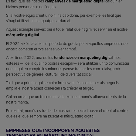
És fàcil que les nostres
campanyes de màrqueting digital
caiguin en
biaixos personals o de l’equip.
Si al vostre equip creatiu no hi ha cap dona, per exemple, és fàcil que
s’hagi utilitzat un llenguatge patriarcal.
Aquest exemple serveix per a tot el relat que hàgim fet servir en el nostre
màrqueting digital
.
El 2022 això s’acaba, i el període de gràcia per a aquelles empreses que
encara cometen errors sense voler, també.
A partir de 2022, una de les
tendències en màrqueting digital
més
esteses —i de la qual no podràs escapar— serà utilitzar un to comunicatiu
que tingui en compte les minories (sense tractar-les com a tals), amb
perspectiva de gènere, cultural i de diversitat social.
Tot i que a priori pugui semblar irrellevant, és positiu per als negocis:
amplia el nostre abast comercial i fa créixer el target.
Cal recordar que un to comunicatiu excloent només allunya clients de la
nostra marca.
En realitat, només es tracta de mostrar respecte i posar el client al centre,
que és el que sempre ha buscat el màrqueting digital.
EMPRESES QUE INCORPOREN AQUESTES
TENDÈNCIES EN MÀRQUETING DIGITAL