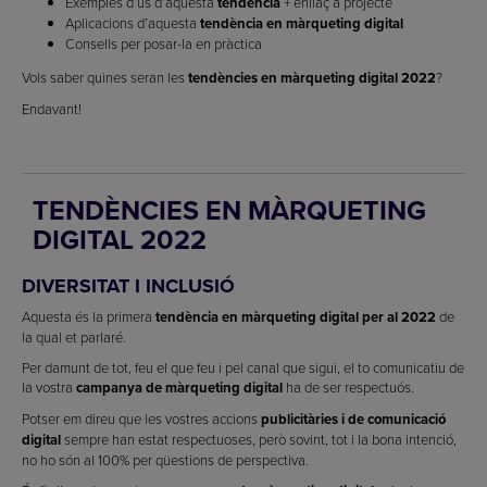
Exemples d’ús d’aquesta
tendència
+ enllaç a projecte
Aplicacions d’aquesta
tendència en màrqueting digital
Consells per posar-la en pràctica
Vols saber quines seran les
tendències en màrqueting digital 2022
?
Endavant!
TENDÈNCIES EN MÀRQUETING
DIGITAL 2022
DIVERSITAT I INCLUSIÓ
Aquesta és la primera
tendència en màrqueting digital per al 2022
de
la qual et parlaré.
Per damunt de tot, feu el que feu i pel canal que sigui, el to comunicatiu de
la vostra
campanya de màrqueting digital
ha de ser respectuós.
Potser em direu que les vostres accions
publicitàries i de comunicació
digital
sempre han estat respectuoses, però sovint, tot i la bona intenció,
no ho són al 100% per qüestions de perspectiva.