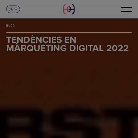
CA
CONTACTE
ES
EN
BLOG
FR
DE
TENDÈNCIES EN
IT
MÀRQUETING DIGITAL 2022
PT