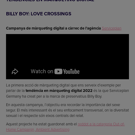
BILLY BOY: LOVE CROSSINGS
Campanya de màrqueting digital a càrrec de l’agència
Serviceplan
La primera acció de màrqueting digital que ens serveix d’exemple per
parlar de la
tendència en màrqueting digital 2022
és la que Serviceplan
Germany ha creat per a la marca de preservatius Billy Boy.
En aquesta campanya, l’objectiu era recordar la importància del sexe
segur. El més interessant és el seu enfocament transversal, on la diversitat
sexual i el respecte són eixos centrals del relat.
Aquest projecte ha estat guardonat amb el
reddot a la categoria Out-of-
Home Campaign, Ambient Advertising