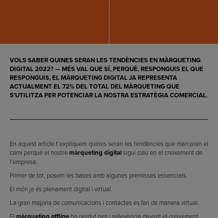
VOLS SABER QUINES SERAN LES
TENDÈNCIES EN MÀRQUETING
DIGITAL 2022
? — MÉS VAL QUE SÍ, PERQUÈ, RESPONGUIS EL QUE
RESPONGUIS, EL
MÀRQUETING DIGITAL
JA REPRESENTA
ACTUALMENT EL 72% DEL TOTAL DEL
MÀRQUETING
QUE
S’UTILITZA PER POTENCIAR LA NOSTRA
ESTRATÈGIA COMERCIAL
.
En aquest article t’expliquem quines seran les tendències que marcaran el
camí perquè el nostre
màrqueting digital
sigui clau en el creixement de
l’empresa.
Primer de tot, posem les bases amb algunes premisses essencials.
El món ja és plenament digital i virtual.
La gran majoria de comunicacions i contactes es fan de manera virtual.
El
màrqueting offline
ha perdut pes i rellevància davant el creixement