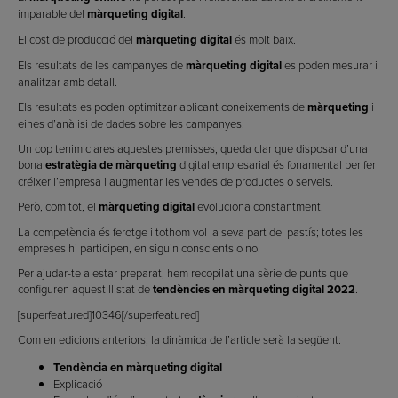
imparable del
màrqueting digital
.
El cost de producció del
màrqueting digital
és molt baix.
Els resultats de les campanyes de
màrqueting digital
es poden mesurar i
analitzar amb detall.
Els resultats es poden optimitzar aplicant coneixements de
màrqueting
i
eines d’anàlisi de dades sobre les campanyes.
Un cop tenim clares aquestes premisses, queda clar que disposar d’una
bona
estratègia de màrqueting
digital empresarial és fonamental per fer
créixer l’empresa i augmentar les vendes de productes o serveis.
Però, com tot, el
màrqueting digital
evoluciona constantment.
La competència és ferotge i tothom vol la seva part del pastís; totes les
empreses hi participen, en siguin conscients o no.
Per ajudar-te a estar preparat, hem recopilat una sèrie de punts que
configuren aquest llistat de
tendències en màrqueting digital 2022
.
[superfeatured]10346[/superfeatured]
Com en edicions anteriors, la dinàmica de l’article serà la següent:
Tendència en màrqueting digital
Explicació