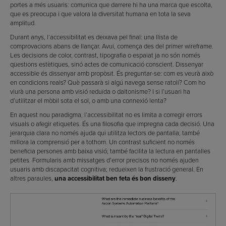
portes a més usuaris: comunica que darrere hi ha una marca que escolta,
que es preocupa i que valora la diversitat humana en tota la seva
amplitud.
Durant anys, l’accessibilitat es deixava pel final: una llista de
comprovacions abans de llançar. Avui, comença des del primer wireframe.
Les decisions de color, contrast, tipografia o espaiat ja no són només
qüestions estètiques, sinó actes de comunicació conscient. Dissenyar
accessible és dissenyar amb propòsit. És preguntar-se: com es veurà això
en condicions reals? Què passarà si algú navega sense ratolí? Com ho
viurà una persona amb visió reduïda o daltonisme? I si l’usuari ha
d’utilitzar el mòbil sota el sol, o amb una connexió lenta?
En aquest nou paradigma, l’accessibilitat no es limita a corregir errors
visuals o afegir etiquetes. És una filosofia que impregna cada decisió. Una
jerarquia clara no només ajuda qui utilitza lectors de pantalla; també
millora la comprensió per a tothom. Un contrast suficient no només
beneficia persones amb baixa visió; també facilita la lectura en pantalles
petites. Formularis amb missatges d’error precisos no només ajuden
usuaris amb discapacitat cognitiva; redueixen la frustració general. En
altres paraules,
una accessibilitat ben feta és bon disseny
.