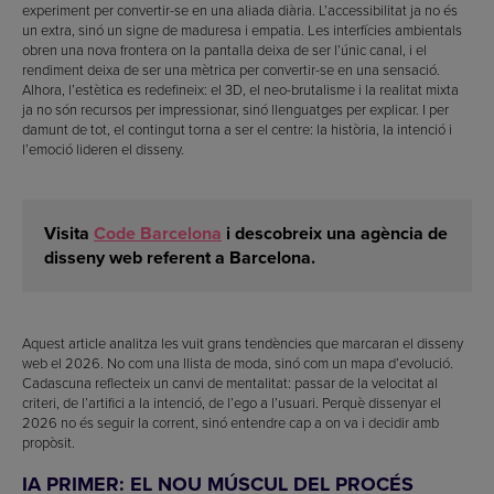
experiment per convertir-se en una aliada diària. L’accessibilitat ja no és
un extra, sinó un signe de maduresa i empatia. Les interfícies ambientals
obren una nova frontera on la pantalla deixa de ser l’únic canal, i el
rendiment deixa de ser una mètrica per convertir-se en una sensació.
Alhora, l’estètica es redefineix: el 3D, el neo-brutalisme i la realitat mixta
ja no són recursos per impressionar, sinó llenguatges per explicar. I per
damunt de tot, el contingut torna a ser el centre: la història, la intenció i
l’emoció lideren el disseny.
Visita
Code Barcelona
i descobreix una agència de
disseny web referent a Barcelona.
Aquest article analitza les vuit grans tendències que marcaran el disseny
web el 2026. No com una llista de moda, sinó com un mapa d’evolució.
Cadascuna reflecteix un canvi de mentalitat: passar de la velocitat al
criteri, de l’artifici a la intenció, de l’ego a l’usuari. Perquè dissenyar el
2026 no és seguir la corrent, sinó entendre cap a on va i decidir amb
propòsit.
IA PRIMER: EL NOU MÚSCUL DEL PROCÉS