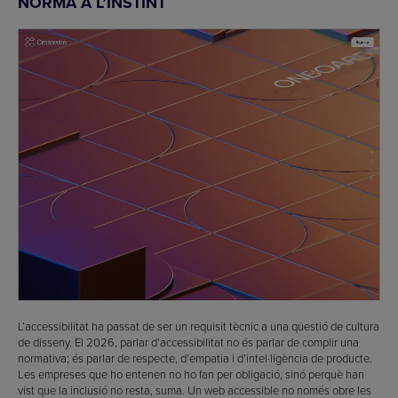
NORMA A L’INSTINT
L’accessibilitat ha passat de ser un requisit tècnic a una qüestió de cultura
de disseny. El 2026, parlar d’accessibilitat no és parlar de complir una
normativa; és parlar de respecte, d’empatia i d’intel·ligència de producte.
Les empreses que ho entenen no ho fan per obligació, sinó perquè han
vist que la inclusió no resta, suma. Un web accessible no només obre les