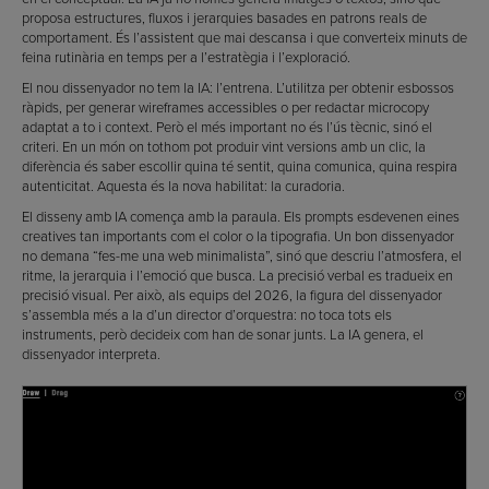
proposa estructures, fluxos i jerarquies basades en patrons reals de
comportament. És l’assistent que mai descansa i que converteix minuts de
feina rutinària en temps per a l’estratègia i l’exploració.
El nou dissenyador no tem la IA: l’entrena. L’utilitza per obtenir esbossos
ràpids, per generar wireframes accessibles o per redactar microcopy
adaptat a to i context. Però el més important no és l’ús tècnic, sinó el
criteri. En un món on tothom pot produir vint versions amb un clic, la
diferència és saber escollir quina té sentit, quina comunica, quina respira
autenticitat. Aquesta és la nova habilitat: la curadoria.
El disseny amb IA comença amb la paraula. Els prompts esdevenen eines
creatives tan importants com el color o la tipografia. Un bon dissenyador
no demana “fes-me una web minimalista”, sinó que descriu l’atmosfera, el
ritme, la jerarquia i l’emoció que busca. La precisió verbal es tradueix en
precisió visual. Per això, als equips del 2026, la figura del dissenyador
s’assembla més a la d’un director d’orquestra: no toca tots els
instruments, però decideix com han de sonar junts. La IA genera, el
dissenyador interpreta.