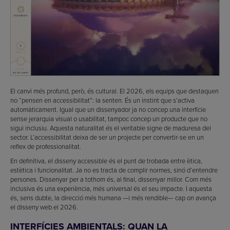
El canvi més profund, però, és cultural. El 2026, els equips que destaquen
no “pensen en accessibilitat”: la senten. És un instint que s’activa
automàticament. Igual que un dissenyador ja no concep una interfície
sense jerarquia visual o usabilitat, tampoc concep un producte que no
sigui inclusiu. Aquesta naturalitat és el veritable signe de maduresa del
sector. L’accessibilitat deixa de ser un projecte per convertir-se en un
reflex de professionalitat.
En definitiva, el disseny accessible és el punt de trobada entre ètica,
estètica i funcionalitat. Ja no es tracta de complir normes, sinó d’entendre
persones. Dissenyar per a tothom és, al final, dissenyar millor. Com més
inclusiva és una experiència, més universal és el seu impacte. I aquesta
és, sens dubte, la direcció més humana —i més rendible— cap on avança
el disseny web el 2026.
INTERFÍCIES AMBIENTALS: QUAN LA