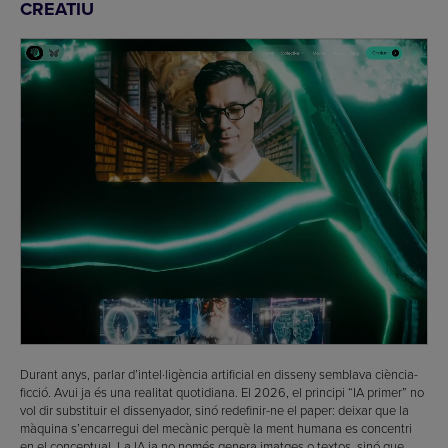
CREATIU
Durant anys, parlar d’intel·ligència artificial en disseny semblava ciència-
ficció. Avui ja és una realitat quotidiana. El 2026, el principi “IA primer” no
vol dir substituir el dissenyador, sinó redefinir-ne el paper: deixar que la
màquina s’encarregui del mecànic perquè la ment humana es concentri
en el conceptual. La IA ja no només genera imatges o textos, sinó que