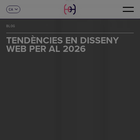
CA
CONTACTE
ES
EN
BLOG
FR
DE
TENDÈNCIES EN DISSENY
IT
WEB PER AL 2026
PT