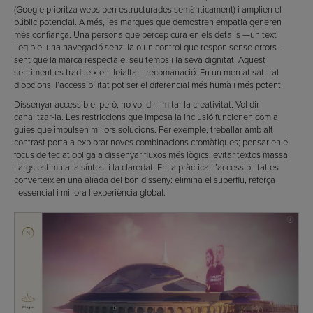
(Google prioritza webs ben estructurades semànticament) i amplien el
públic potencial. A més, les marques que demostren empatia generen
més confiança. Una persona que percep cura en els detalls —un text
llegible, una navegació senzilla o un control que respon sense errors—
sent que la marca respecta el seu temps i la seva dignitat. Aquest
sentiment es tradueix en lleialtat i recomanació. En un mercat saturat
d’opcions, l’accessibilitat pot ser el diferencial més humà i més potent.
Dissenyar accessible, però, no vol dir limitar la creativitat. Vol dir
canalitzar-la. Les restriccions que imposa la inclusió funcionen com a
guies que impulsen millors solucions. Per exemple, treballar amb alt
contrast porta a explorar noves combinacions cromàtiques; pensar en el
focus de teclat obliga a dissenyar fluxos més lògics; evitar textos massa
llargs estimula la síntesi i la claredat. En la pràctica, l’accessibilitat es
converteix en una aliada del bon disseny: elimina el superflu, reforça
l’essencial i millora l’experiència global.