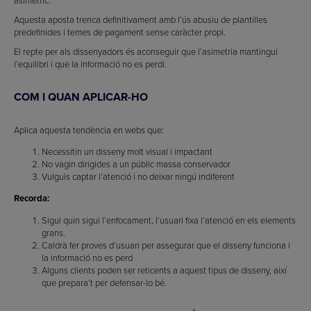
asimètric.
Aquesta aposta trenca definitivament amb l’ús abusiu de plantilles
predefinides i temes de pagament sense caràcter propi.
El repte per als dissenyadors és aconseguir que l’asimetria mantingui
l’equilibri i que la informació no es perdi.
COM I QUAN APLICAR-HO
Aplica aquesta tendència en webs que:
Necessitin un disseny molt visual i impactant
No vagin dirigides a un públic massa conservador
Vulguis captar l’atenció i no deixar ningú indiferent
Recorda:
Sigui quin sigui l’enfocament, l’usuari fixa l’atenció en els elements
grans.
Caldrà fer proves d’usuari per assegurar que el disseny funciona i
la informació no es perd
Alguns clients poden ser reticents a aquest tipus de disseny, així
que prepara’t per defensar-lo bé.