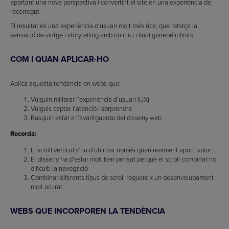
aportant una nova perspectiva i convertint el site en una experiència de
recorregut.
El resultat és una experiència d’usuari molt més rica, que reforça la
sensació de viatge i storytelling amb un inici i final gairebé infinits.
COM I QUAN APLICAR-HO
Aplica aquesta tendència en webs que:
Vulguin millorar l’experiència d’usuari (UX)
Vulguis captar l’atenció i sorprendre
Busquin estar a l’avantguarda del disseny web
Recorda:
El scroll vertical s’ha d’utilitzar només quan realment aporti valor.
El disseny ha d’estar molt ben pensat perquè el scroll combinat no
dificulti la navegació
Combinar diferents tipus de scroll requereix un desenvolupament
molt acurat.
WEBS QUE INCORPOREN LA TENDÈNCIA