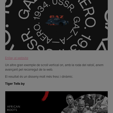
Enllaç al website
Un altre gran exemple de scroll vertical on, amb la roda del ratolí, anem
avançant pel recorregut de la web.
El resultat és un disseny molt més fresc i dinàmic.
Tiger Tells by