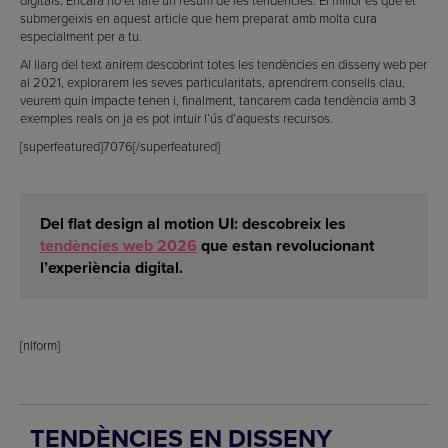
digitals. Encara no et faré un resum de les tendències. El millor és que et
submergeixis en aquest article que hem preparat amb molta cura
especialment per a tu.
Al llarg del text anirem descobrint totes les tendències en disseny web per
al 2021, explorarem les seves particularitats, aprendrem consells clau,
veurem quin impacte tenen i, finalment, tancarem cada tendència amb 3
exemples reals on ja es pot intuir l’ús d’aquests recursos.
[superfeatured]7076[/superfeatured]
Del flat design al motion UI: descobreix les
tendències web 2026
que estan revolucionant
l’experiència digital.
[nlform]
TENDÈNCIES EN DISSENY