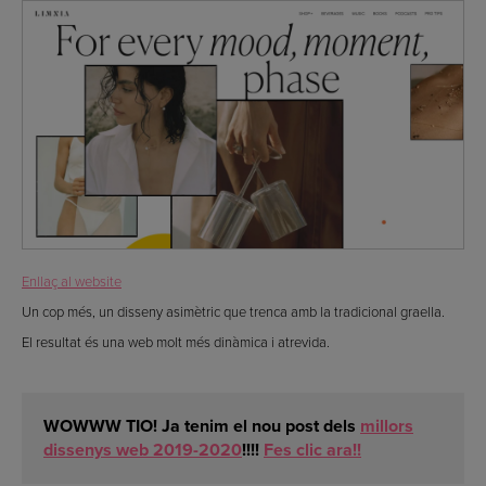
Enllaç al website
Un cop més, un disseny asimètric que trenca amb la tradicional graella.
El resultat és una web molt més dinàmica i atrevida.
WOWWW TIO! Ja tenim el nou post dels
millors
dissenys web 2019-2020
!!!!
Fes clic ara!!