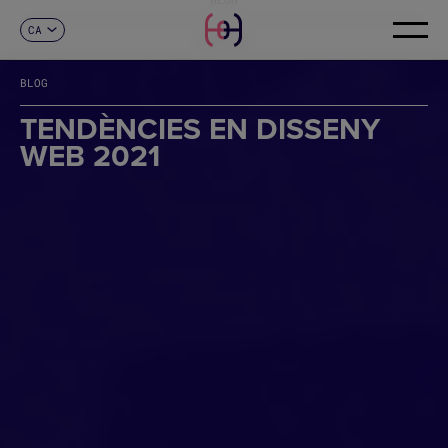
CA
CONTACTE
ES
EN
BLOG
FR
DE
TENDÈNCIES EN DISSENY
IT
WEB 2021
PT