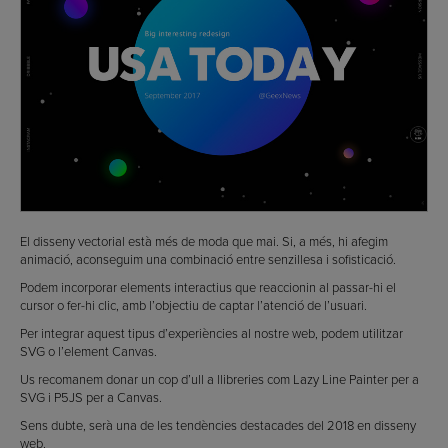
El disseny vectorial està més de moda que mai. Si, a més, hi afegim
animació, aconseguim una combinació entre senzillesa i sofisticació.
Podem incorporar elements interactius que reaccionin al passar-hi el
cursor o fer-hi clic, amb l’objectiu de captar l’atenció de l’usuari.
Per integrar aquest tipus d’experiències al nostre web, podem utilitzar
SVG o l’element Canvas.
Us recomanem donar un cop d’ull a llibreries com Lazy Line Painter per a
SVG i P5JS per a Canvas.
Sens dubte, serà una de les tendències destacades del 2018 en disseny
web.