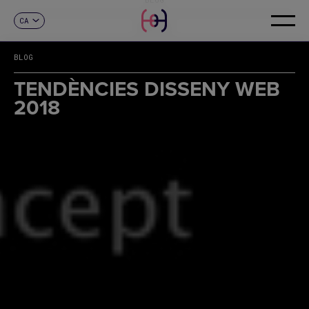
CA
CONTACTE
ES
EN
BLOG
FR
DE
TENDÈNCIES DISSENY WEB
IT
2018
PT