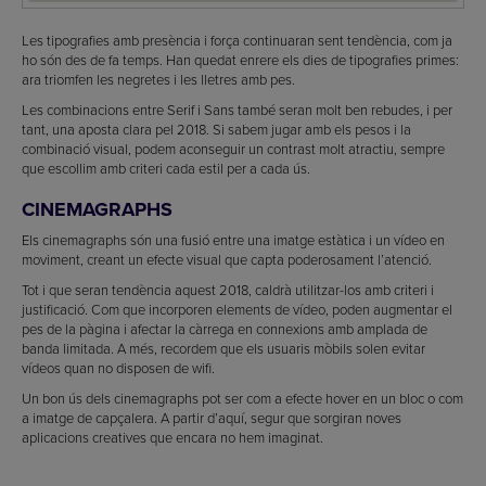
Les tipografies amb presència i força continuaran sent tendència, com ja
ho són des de fa temps. Han quedat enrere els dies de tipografies primes:
ara triomfen les negretes i les lletres amb pes.
Les combinacions entre Serif i Sans també seran molt ben rebudes, i per
tant, una aposta clara pel 2018. Si sabem jugar amb els pesos i la
combinació visual, podem aconseguir un contrast molt atractiu, sempre
que escollim amb criteri cada estil per a cada ús.
CINEMAGRAPHS
Els cinemagraphs són una fusió entre una imatge estàtica i un vídeo en
moviment, creant un efecte visual que capta poderosament l’atenció.
Tot i que seran tendència aquest 2018, caldrà utilitzar-los amb criteri i
justificació. Com que incorporen elements de vídeo, poden augmentar el
pes de la pàgina i afectar la càrrega en connexions amb amplada de
banda limitada. A més, recordem que els usuaris mòbils solen evitar
vídeos quan no disposen de wifi.
Un bon ús dels cinemagraphs pot ser com a efecte hover en un bloc o com
a imatge de capçalera. A partir d’aquí, segur que sorgiran noves
aplicacions creatives que encara no hem imaginat.