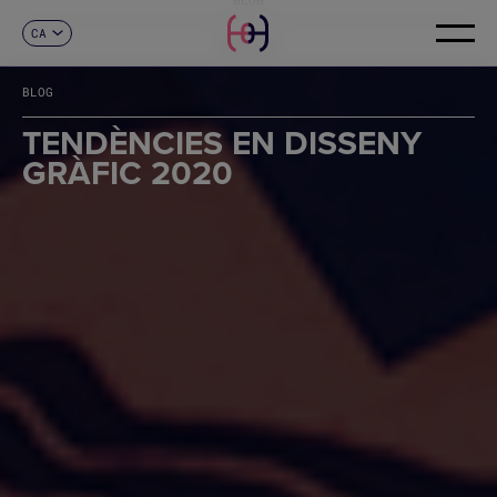
CA
CONTACTE
ES
EN
BLOG
FR
DE
TENDÈNCIES EN DISSENY
IT
GRÀFIC 2020
PT