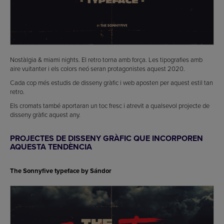
Nostàlgia & miami nights. El retro torna amb força. Les tipografies amb
aire vuitanter i els colors neó seran protagonistes aquest 2020.
Cada cop més estudis de disseny gràfic i web aposten per aquest estil tan
retro.
Els cromats també aportaran un toc fresc i atrevit a qualsevol projecte de
disseny gràfic aquest any.
PROJECTES DE DISSENY GRÀFIC QUE INCORPOREN
AQUESTA TENDÈNCIA
The Sonnyfive typeface by Sándor