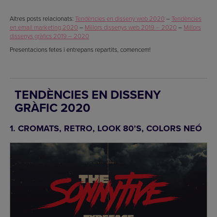
Altres posts relacionats:
Tendències en disseny web 2020
–
Tendències
en email marketing 2020
–
Millors dissenys web 2019 – 2020
–
Millors
dissenys gràfics 2019 – 2020
Presentacions fetes i entrepans repartits, comencem!
TENDÈNCIES EN DISSENY
GRÀFIC 2020
1. CROMATS, RETRO, LOOK 80’S, COLORS NEÓ