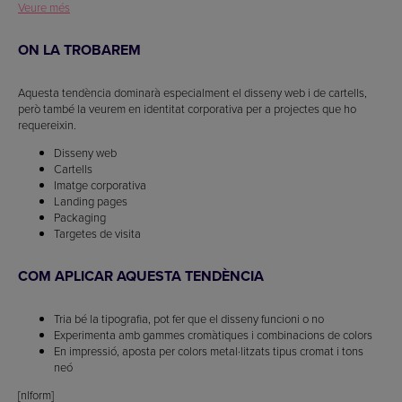
Veure més
ON LA TROBAREM
Aquesta tendència dominarà especialment el disseny web i de cartells,
però també la veurem en identitat corporativa per a projectes que ho
requereixin.
Disseny web
Cartells
Imatge corporativa
Landing pages
Packaging
Targetes de visita
COM APLICAR AQUESTA TENDÈNCIA
Tria bé la tipografia, pot fer que el disseny funcioni o no
Experimenta amb gammes cromàtiques i combinacions de colors
En impressió, aposta per colors metal·litzats tipus cromat i tons
neó
[nlform]