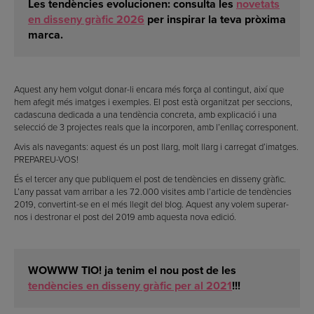
Les tendències evolucionen: consulta les
novetats
en disseny gràfic 2026
per inspirar la teva pròxima
marca.
Aquest any hem volgut donar-li encara més força al contingut, així que
hem afegit més imatges i exemples. El post està organitzat per seccions,
cadascuna dedicada a una tendència concreta, amb explicació i una
selecció de 3 projectes reals que la incorporen, amb l’enllaç corresponent.
Avis als navegants: aquest és un post llarg, molt llarg i carregat d’imatges.
PREPAREU-VOS!
És el tercer any que publiquem el post de tendències en disseny gràfic.
L’any passat vam arribar a les 72.000 visites amb l’article de tendències
2019, convertint-se en el més llegit del blog. Aquest any volem superar-
nos i destronar el post del 2019 amb aquesta nova edició.
WOWWW TIO! ja tenim el nou post de les
tendències en disseny gràfic per al 2021
!!!