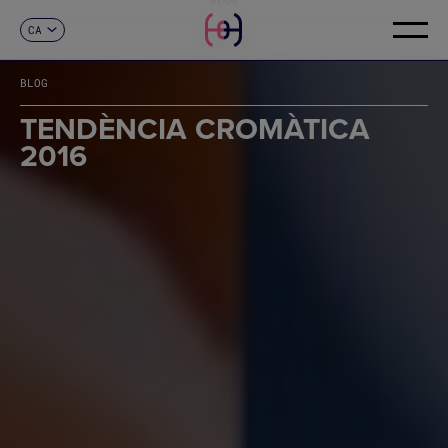
CA
CONTACTE
ES
EN
BLOG
FR
DE
TENDÈNCIA CROMÀTICA
IT
2016
PT