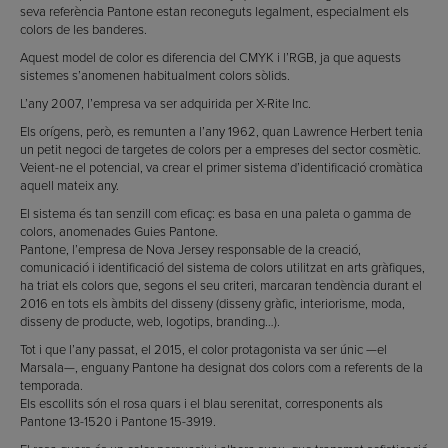
seva referència Pantone estan reconeguts legalment, especialment els
colors de les banderes.
Aquest model de color es diferencia del CMYK i l’RGB, ja que aquests
sistemes s’anomenen habitualment colors sòlids.
L’any 2007, l’empresa va ser adquirida per X-Rite Inc.
Els orígens, però, es remunten a l’any 1962, quan Lawrence Herbert tenia
un petit negoci de targetes de colors per a empreses del sector cosmètic.
Veient-ne el potencial, va crear el primer sistema d’identificació cromàtica
aquell mateix any.
El sistema és tan senzill com eficaç: es basa en una paleta o gamma de
colors, anomenades Guies Pantone.
Pantone, l’empresa de Nova Jersey responsable de la creació,
comunicació i identificació del sistema de colors utilitzat en arts gràfiques,
ha triat els colors que, segons el seu criteri, marcaran tendència durant el
2016 en tots els àmbits del disseny (disseny gràfic, interiorisme, moda,
disseny de producte, web, logotips, branding…).
Tot i que l’any passat, el 2015, el color protagonista va ser únic —el
Marsala—, enguany Pantone ha designat dos colors com a referents de la
temporada.
Els escollits són el rosa quars i el blau serenitat, corresponents als
Pantone 13-1520 i Pantone 15-3919.