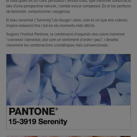
El rosa quars és un color persuasiu i alhora suau, que transmet sofisticació
des d’una perspectiva natural, i també evoca compassió. És el toc perfecte
de feminitat, romanticisme i elegància.
El blau serenitat (“Serenity”) és lleuger i eteri, com el cel que ens cobreix.
Inspira relaxació fins i tot en els moments més difícils.
Segons l’Institut Pantone, la combinació d’aquests dos colors transmet
“connexió i benestar, així com un sentiment d’ordre i pau”, i desafia
clarament les combinacions cromàtiques més convencionals.