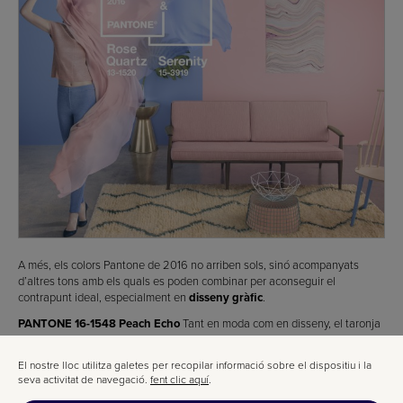
A més, els colors Pantone de 2016 no arriben sols, sinó acompanyats
d’altres tons amb els quals es poden combinar per aconseguir el
contrapunt ideal, especialment en
disseny gràfic
.
PANTONE 16-1548 Peach Echo
Tant en moda com en disseny, el taronja
ha estat protagonista diverses temporades. Per això, el PANTONE 16-
1548, Peach Echo, és una tonalitat atractiva que transmet calidesa i
El nostre lloc utilitza galetes per recopilar informació sobre el dispositiu i la
proximitat. És el company ideal dins la gamma de taronges més juganers.
seva activitat de navegació.
fent clic aquí
.
PANTONE 16-3905 Lila Gris
Un to neutre imprescindible en qualsevol