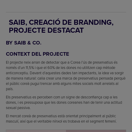
SAIB, CREACIÓ DE BRANDING,
PROJECTE DESTACAT
BY SAIB & CO.
CONTEXT DEL PROJECTE
El projecte neix arran de detectar que a Corea l’ús de preservatius és
només d’un 11,5% i que el 60% de les dones no utilitzen cap mètode
anticonceptiu. Davant d’aquestes dades tan impactants, la idea va sorgir
de manera natural: calia crear una marca de preservatius pensada perquè
el públic coreà pugui trencar amb alguns mites socials molt arrelats al
país.
Els preservatius es perceben com un signe de desconfiança cap a les
dones, i es pressuposa que les dones coreanes han de tenir una actitud
sexual passiva.
El mercat coreà de preservatius està orientat principalment al públic
masculí, així que el veritable nínxol es trobava en el segment femení.