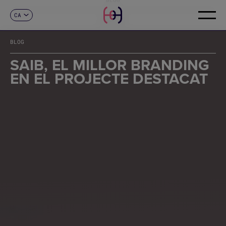
CA
CONTACTE
ES
EN
BLOG
FR
DE
SAIB, EL MILLOR BRANDING
IT
EN EL PROJECTE DESTACAT
PT