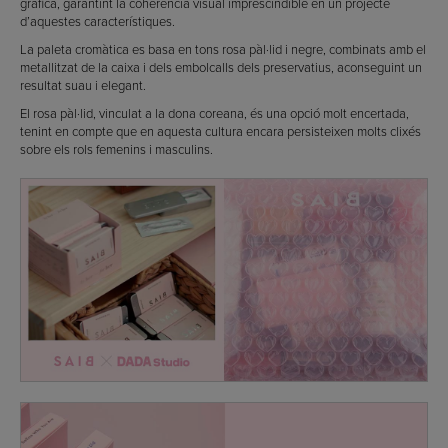
gràfica, garantint la coherència visual imprescindible en un projecte
d’aquestes característiques.
La paleta cromàtica es basa en tons rosa pàl·lid i negre, combinats amb el
metallitzat de la caixa i dels embolcalls dels preservatius, aconseguint un
resultat suau i elegant.
El rosa pàl·lid, vinculat a la dona coreana, és una opció molt encertada,
tenint en compte que en aquesta cultura encara persisteixen molts clixés
sobre els rols femenins i masculins.