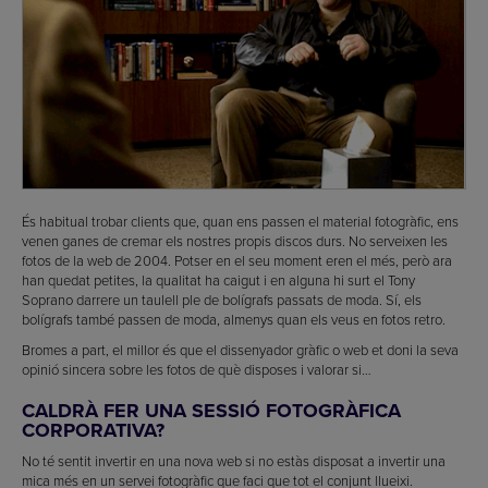
És habitual trobar clients que, quan ens passen el material fotogràfic, ens
venen ganes de cremar els nostres propis discos durs. No serveixen les
fotos de la web de 2004. Potser en el seu moment eren el més, però ara
han quedat petites, la qualitat ha caigut i en alguna hi surt el Tony
Soprano darrere un taulell ple de bolígrafs passats de moda. Sí, els
bolígrafs també passen de moda, almenys quan els veus en fotos retro.
Bromes a part, el millor és que el dissenyador gràfic o web et doni la seva
opinió sincera sobre les fotos de què disposes i valorar si…
CALDRÀ FER UNA SESSIÓ FOTOGRÀFICA
CORPORATIVA?
No té sentit invertir en una nova web si no estàs disposat a invertir una
mica més en un servei fotogràfic que faci que tot el conjunt llueixi.