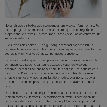
No cal dir que els textos que acompanyen una web són fonamentals. Per
això la pregunta és tan directa com la del títol: qui s’encarregarà de
proporcionar els textos? Els escriuràs tu mateix o hauràs de contractar un
servei de redacció?
Si els textos els aportes tu, ja sigui perquè tens facilitat per escriure i
coneixes la teva empresa millor que ningú, en aquest cas, com és lògic, el
cost de la web no es veurà afectat per aquest concepte.
És important saber que hi ha empreses especialitzades en redacció de
continguts que poden crear tots els textos o copys del web que
desenvoluparem. Si no tens bones habilitats per escriure, aquesta és la
millor opció: t’oferiran textos professionals, sense faltes d’ortografia ni
errors gramaticals. A més, la qualitat de la redacció es nota, ja que la
presentació d’una empresa no hauria de ser un text avorrit i feixuc de
llegir.
Dit això, cal trobar un bon equilibri: ni massa text ni massa poc. També cal
tenir en compte el factor SEO o posicionament web. Si contractem un
servei de redacció, és recomanable que tingui formació i sàpiga escriure
textos orientats al posicionament segons les paraules clau principals del