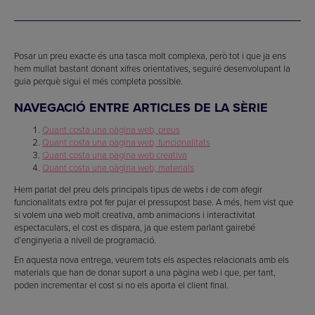
Posar un preu exacte és una tasca molt complexa, però tot i que ja ens
hem mullat bastant donant xifres orientatives, seguiré desenvolupant la
guia perquè sigui el més completa possible.
NAVEGACIÓ ENTRE ARTICLES DE LA SÈRIE
Quant costa una pàgina web, preus
Quant costa una pàgina web, funcionalitats
Quant costa una pàgina web creativa
Quant costa una pàgina web, materials
Hem parlat del preu dels principals tipus de webs i de com afegir
funcionalitats extra pot fer pujar el pressupost base. A més, hem vist que
si volem una web molt creativa, amb animacions i interactivitat
espectaculars, el cost es dispara, ja que estem parlant gairebé
d’enginyeria a nivell de programació.
En aquesta nova entrega, veurem tots els aspectes relacionats amb els
materials que han de donar suport a una pàgina web i que, per tant,
poden incrementar el cost si no els aporta el client final.