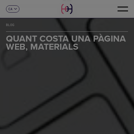
CA
CONTACTE
ES
EN
BLOG
FR
DE
QUANT COSTA UNA PÀGINA
IT
WEB, MATERIALS
PT