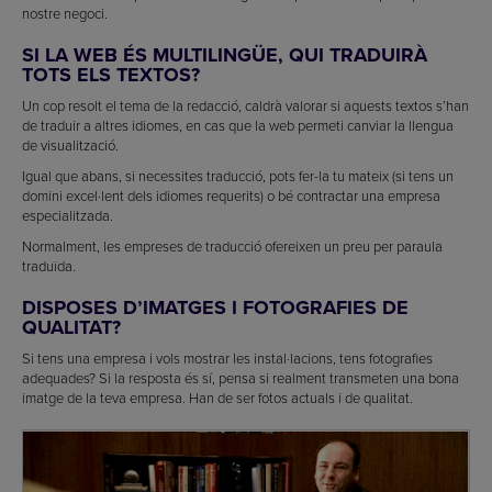
nostre negoci.
SI LA WEB ÉS MULTILINGÜE, QUI TRADUIRÀ
TOTS ELS TEXTOS?
Un cop resolt el tema de la redacció, caldrà valorar si aquests textos s’han
de traduir a altres idiomes, en cas que la web permeti canviar la llengua
de visualització.
Igual que abans, si necessites traducció, pots fer-la tu mateix (si tens un
domini excel·lent dels idiomes requerits) o bé contractar una empresa
especialitzada.
Normalment, les empreses de traducció ofereixen un preu per paraula
traduïda.
DISPOSES D’IMATGES I FOTOGRAFIES DE
QUALITAT?
Si tens una empresa i vols mostrar les instal·lacions, tens fotografies
adequades? Si la resposta és sí, pensa si realment transmeten una bona
imatge de la teva empresa. Han de ser fotos actuals i de qualitat.