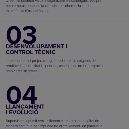
Creem la identitat visual i organitzem els continguts, sempre
amb el focus posat en la claredat, la coherència i una
experiència d’usuari òptima.
03
DESENVOLUPAMENT I
CONTROL TÈCNIC
Implementem el projecte seguint estàndards exigents de
rendiment i estabilitat i, quan cal, assegurant-ne la integració
amb altres sistemes.
04
LLANÇAMENT
I EVOLUCIÓ
Supervisem, optimitzem i millorem el teu projecte digital de
manera contínua per impulsar-ne el creixement, en paral·lel al