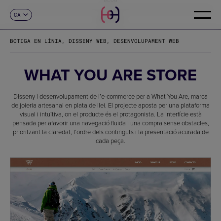
CA
CONTACTE
ES
EN
BOTIGA EN LÍNIA, DISSENY WEB, DESENVOLUPAMENT WEB
FR
DE
IT
WHAT YOU ARE STORE
PT
Disseny i desenvolupament de l’e-commerce per a What You Are, marca
de joieria artesanal en plata de llei. El projecte aposta per una plataforma
visual i intuïtiva, on el producte és el protagonista. La interfície està
pensada per afavorir una navegació fluida i una compra sense obstacles,
prioritzant la claredat, l’ordre dels continguts i la presentació acurada de
cada peça.