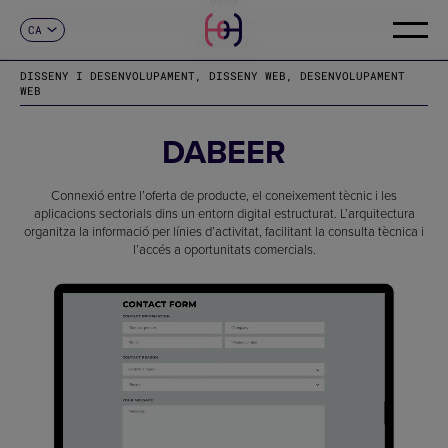
CA
CONTACTE
ES
EN
DISSENY I DESENVOLUPAMENT, DISSENY WEB, DESENVOLUPAMENT
FR
WEB
DE
IT
DABEER
PT
Connexió entre l’oferta de producte, el coneixement tècnic i les
aplicacions sectorials dins un entorn digital estructurat. L’arquitectura
organitza la informació per línies d’activitat, facilitant la consulta tècnica i
l’accés a oportunitats comercials.