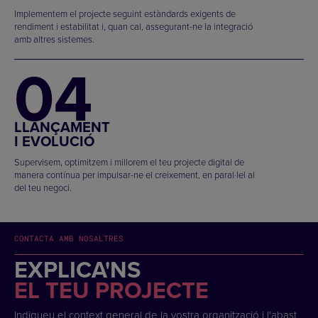
Implementem el projecte seguint estàndards exigents de
rendiment i estabilitat i, quan cal, assegurant-ne la integració
amb altres sistemes.
04
LLANÇAMENT
I EVOLUCIÓ
Supervisem, optimitzem i millorem el teu projecte digital de
manera contínua per impulsar-ne el creixement, en paral·lel al
del teu negoci.
CONTACTA AMB NOSALTRES
EXPLICA'NS
EL TEU PROJECTE
Indiqueu el context general de la vostra organització i l'abast