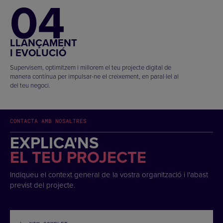
04
LLANÇAMENT
I EVOLUCIÓ
Supervisem, optimitzem i millorem el teu projecte digital de
manera contínua per impulsar-ne el creixement, en paral·lel al
del teu negoci.
CONTACTA AMB NOSALTRES
EXPLICA'NS
EL TEU PROJECTE
Indiqueu el context general de la vostra organització i l'abast
previst del projecte.