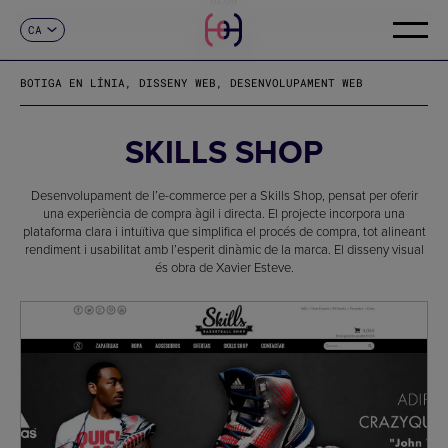
CA
CONTACTE
ES
EN
BOTIGA EN LÍNIA, DISSENY WEB, DESENVOLUPAMENT WEB
FR
DE
IT
SKILLS SHOP
PT
Desenvolupament de l’e-commerce per a Skills Shop, pensat per oferir
una experiència de compra àgil i directa. El projecte incorpora una
plataforma clara i intuïtiva que simplifica el procés de compra, tot alineant
rendiment i usabilitat amb l’esperit dinàmic de la marca. El disseny visual
és obra de Xavier Esteve.