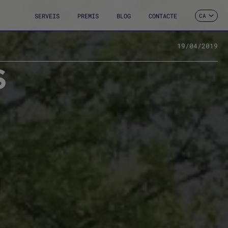
SERVEIS
PREMIS
BLOG
CONTACTE
CA
ES
EN
FR
19/04/2019
DE
S
IT
PT