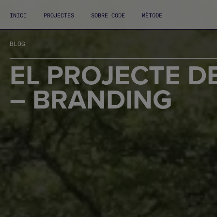
INICI
PROJECTES
SOBRE CODE
MÈTODE
BLOG
EL PROJECTE D
– BRANDING