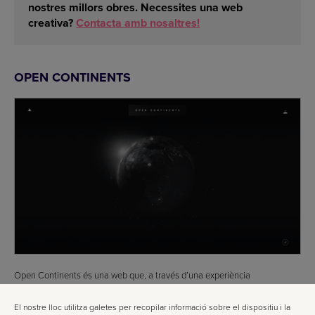
nostres millors obres
. Necessites una web
creativa?
Contacta amb nosaltres!
OPEN CONTINENTS
Open Continents és una web que, a través d’una experiència
cinematogràfica, ens explica diferents històries d’arreu del món. Amb el
ratolí, pots fer zoom i moure’t pel mapa per descobrir-les. Aquest
El nostre lloc utilitza galetes per recopilar informació sobre el dispositiu i la
espectacular disseny web és obra de Kuva_x_Toyfight, estudi britànic.