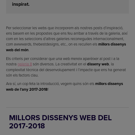
inspirat.
Per seleccionar les webs que incorporem als nostres posts d’inspiració,
ens basem en les propostes que ens feu arribar a través de la galeria, així
com en les seleccions d’altres galeries reconegudes internacionalment,
com awwwards, thebestdesigns, etc., on es recullen els
millors dissenys
web del món
.
Els criteris per considerar que una web mereix aparèixer al post i a la
nostra
galeria 8
són diversos. La creativitat en el
disseny web
, la
complexitat tècnica del desenvolupament i l’impacte que ens ha generat
són els factors clau.
Ara sí, un cop feta la introducció, vegem quins són els
millors dissenys
web de l’any 2017-2018
!
MILLORS DISSENYS WEB DEL
2017-2018