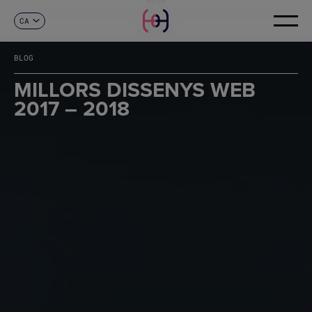
CA
CONTACTE
ES
EN
BLOG
FR
DE
MILLORS DISSENYS WEB
IT
2017 – 2018
PT