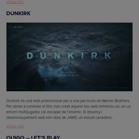
Visitar lloc
DUNKIRK
Dunkirk és una web promocional per a una pel·lícula de Warner Brothers.
Per donar a conèixer el film, han creat aquest lloc web immersiu on, en un
entorn multijugador, cal escapar de l’enemic. El disseny i
desenvolupament web són obra de JAM3, un estudi canadenc.
Visitar lloc
OUIGO – LET’S PLAY