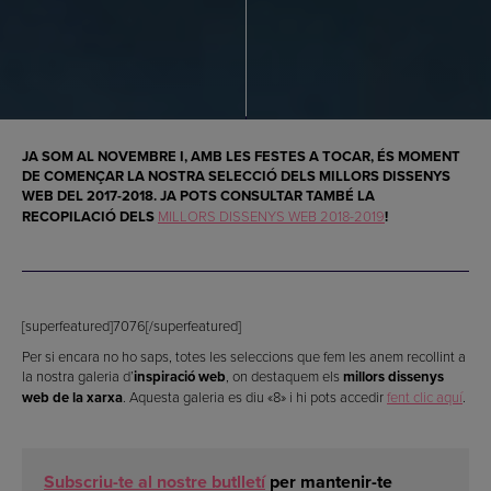
JA SOM AL NOVEMBRE I, AMB LES FESTES A TOCAR, ÉS MOMENT
DE COMENÇAR LA NOSTRA SELECCIÓ DELS
MILLORS DISSENYS
WEB DEL 2017-2018
. JA POTS CONSULTAR TAMBÉ LA
RECOPILACIÓ DELS
MILLORS DISSENYS WEB 2018-2019
!
[superfeatured]7076[/superfeatured]
Per si encara no ho saps, totes les seleccions que fem les anem recollint a
la nostra galeria d’
inspiració web
, on destaquem els
millors dissenys
web de la xarxa
. Aquesta galeria es diu «8» i hi pots accedir
fent clic aquí
.
Subscriu-te al nostre butlletí
per mantenir-te