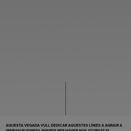
AQUESTA VEGADA VULL DEDICAR AQUESTES LÍNIES A AGRAIR A
IBERIAN BUSINESS AWARDS PER HAVER-NOS ATORGAT EL