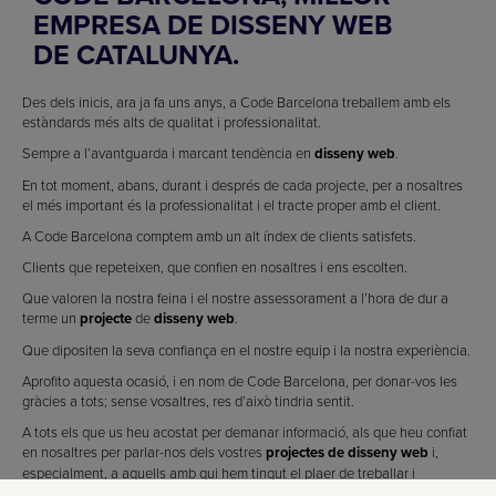
EMPRESA DE DISSENY WEB
DE CATALUNYA.
Des dels inicis, ara ja fa uns anys, a Code Barcelona treballem amb els
estàndards més alts de qualitat i professionalitat.
Sempre a l’avantguarda i marcant tendència en
disseny web
.
En tot moment, abans, durant i després de cada projecte, per a nosaltres
el més important és la professionalitat i el tracte proper amb el client.
A Code Barcelona comptem amb un alt índex de clients satisfets.
Clients que repeteixen, que confien en nosaltres i ens escolten.
Que valoren la nostra feina i el nostre assessorament a l’hora de dur a
terme un
projecte
de
disseny web
.
Que dipositen la seva confiança en el nostre equip i la nostra experiència.
Aprofito aquesta ocasió, i en nom de Code Barcelona, per donar-vos les
gràcies a tots; sense vosaltres, res d’això tindria sentit.
A tots els que us heu acostat per demanar informació, als que heu confiat
en nosaltres per parlar-nos dels vostres
projectes de disseny web
i,
especialment, a aquells amb qui hem tingut el plaer de treballar i
desenvolupar projectes de
disseny web i programació web
.