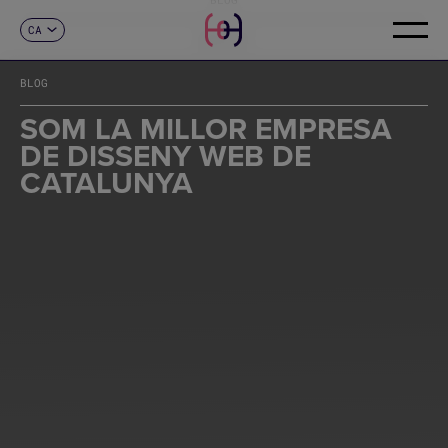
CA
CONTACTE
ES
EN
BLOG
FR
DE
SOM LA MILLOR EMPRESA
IT
DE DISSENY WEB DE
PT
CATALUNYA