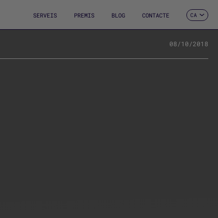
SERVEIS
PREMIS
BLOG
CONTACTE
CA
ES
EN
FR
08/10/2018
DE
IT
PT