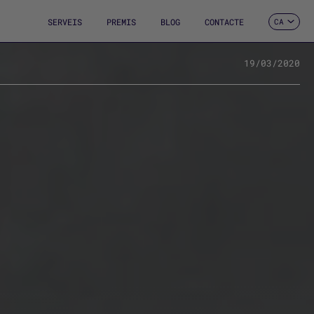
SERVEIS
PREMIS
BLOG
CONTACTE
CA
ES
EN
FR
19/03/2020
DE
IT
PT