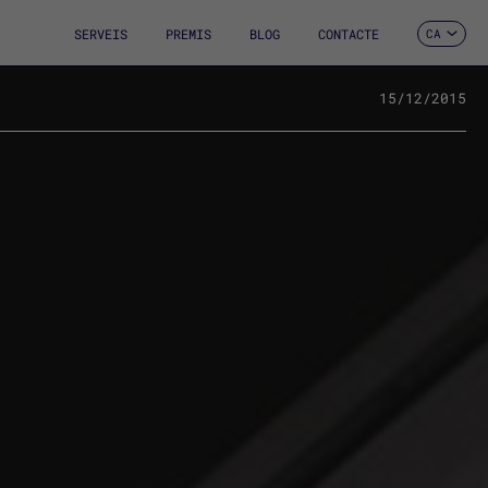
SERVEIS
PREMIS
BLOG
CONTACTE
CA
ES
EN
FR
15/12/2015
DE
IT
PT