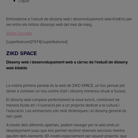
Liquid
Enhorabona a l’estudi de disseny web i desenvolupament web KiloKilo per
ser entre els millors dissenys web del mes de maig.
Visitar lloc web
[superfeatured]7974[/superfeatured]
ZIKD SPACE
Disseny web i desenvolupament web a càrrec de l’estudi de disseny
web kilokilo
La nostra primera parada és la web de ZIKD SPACE, un lloc pensat per
donar a conèixer un nou centre d’art i disseny immersiu situat a Suïssa.
El disseny web compleix perfectament la seva funció, combinant de
manera fluida art i il·lustració per a un projecte dedicat a la cultura i
l’educació. Les animacions són molt dinàmiques i el disseny general és
net i polit.
A través dels diferents apartats, podem navegar per la web amb un
desplaçament suau que ens permet recórrer diverses seccions mentre
gaudim dels elements 3D creats especialment per aquest projecte, que