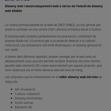
Disseny web i desenvolupament web a càrrec de l’estudi de disseny
web kilokilo
La nostra primera parada és la web de ZIKD SPACE, un lloc pensat per
donar a conèixer un nou centre d’art i disseny immersiu situat a Suïssa.
El disseny web compleix perfectament la seva funció, combinant de
manera fluida art i il·lustració per a un projecte dedicat a la cultura i
l’educació. Les animacions són molt dinàmiques i el disseny general és
net i polit.
A través dels diferents apartats, podem navegar per la web amb un
desplaçament suau que ens permet recórrer diverses seccions mentre
gaudim dels elements 3D creats especialment per aquest projecte, que
sens dubte pot ser el millor disseny web del mes de maig.
Les etiquetes que el converteixen en el
millor disseny web del mes
de
maig són:
Art i il·lustració
Cultura i educació
Disseny minimalista
Scroll vertical
Elements 3D