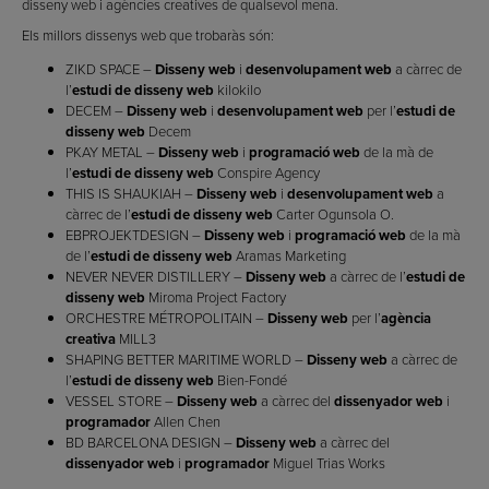
disseny web i agències creatives de qualsevol mena.
Els millors dissenys web que trobaràs són:
ZIKD SPACE –
Disseny web
i
desenvolupament web
a càrrec de
l’
estudi de disseny web
kilokilo
DECEM –
Disseny web
i
desenvolupament web
per l’
estudi de
disseny web
Decem
PKAY METAL –
Disseny web
i
programació web
de la mà de
l’
estudi de disseny web
Conspire Agency
THIS IS SHAUKIAH –
Disseny web
i
desenvolupament web
a
càrrec de l’
estudi de disseny web
Carter Ogunsola O.
EBPROJEKTDESIGN –
Disseny web
i
programació web
de la mà
de l’
estudi de disseny web
Aramas Marketing
NEVER NEVER DISTILLERY –
Disseny web
a càrrec de l’
estudi de
disseny web
Miroma Project Factory
ORCHESTRE MÉTROPOLITAIN –
Disseny web
per l’
agència
creativa
MILL3
SHAPING BETTER MARITIME WORLD –
Disseny web
a càrrec de
l’
estudi de disseny web
Bien-Fondé
VESSEL STORE –
Disseny web
a càrrec del
dissenyador web
i
programador
Allen Chen
BD BARCELONA DESIGN –
Disseny web
a càrrec del
dissenyador web
i
programador
Miguel Trias Works