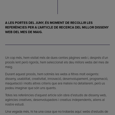
A LES PORTES DEL JUNY, ÉS MOMENT DE RECOLLIR LES
REFERÈNCIES PER A L’ARTICLE DE RECERCA DEL
MILLOR DISSENY
WEB
DEL MES DE MAIG.
Un cop més, hem visitat més de dues-centes pàgines web i, després d’un
procés lent però rigorós, hem seleccionat els deu millors webs del mes de
maig.
Durant aquest procés, hem sotmès les webs a filtres molt exigents:
disseny, usabilitat, creativitat, innovació, desenvolupament, programació,
maquetació i molts altres criteris que ara mateix no detallarem, però us
podeu imaginar que són uns quants.
Totes les referències d’aquest article són obra d’estudis de disseny web,
agències creatives, desenvolupadors i creatius independents, aliens al
nostre estudi.
Una vegada més, hi ha una cosa que no trobaràs aquí: webs d’estudis de