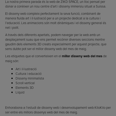
La nostra primera parada és la web de ZIKD SPACE, un lloc pensat per
donar a conèixer un nou centre d’art i disseny immersiu situat a Suïssa.
El disseny web compleix perfectament la seva funció, combinant de
manera fluida art i il·lustració per a un projecte dedicat a la cultura i
l’educació. Les animacions són molt dinàmiques i el disseny general és
net i polit.
A través dels diferents apartats, podem navegar per la web amb un
desplaçament suau que ens permet recórrer diverses seccions mentre
gaudim dels elements 3D creats especialment per aquest projecte, que
sens dubte pot ser el millor disseny web del mes de maig.
Les etiquetes que el converteixen en el
millor disseny web del mes
de
maig són:
Art i il·lustració
Cultura i educació
Disseny minimalista
Scroll vertical
Elements 3D
Liquid
Enhorabona a l’estudi de disseny web i desenvolupament web KiloKilo per
ser entre els millors dissenys web del mes de maig.