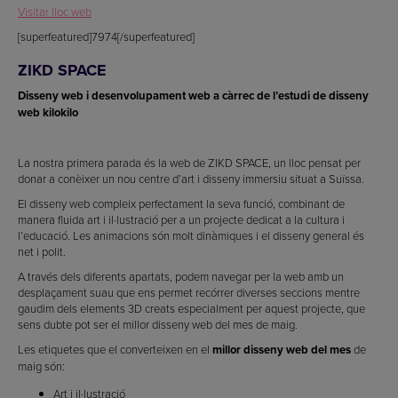
Visitar lloc web
[superfeatured]7974[/superfeatured]
ZIKD SPACE
Disseny web i desenvolupament web a càrrec de l’estudi de disseny
web kilokilo
La nostra primera parada és la web de ZIKD SPACE, un lloc pensat per
donar a conèixer un nou centre d’art i disseny immersiu situat a Suïssa.
El disseny web compleix perfectament la seva funció, combinant de
manera fluida art i il·lustració per a un projecte dedicat a la cultura i
l’educació. Les animacions són molt dinàmiques i el disseny general és
net i polit.
A través dels diferents apartats, podem navegar per la web amb un
desplaçament suau que ens permet recórrer diverses seccions mentre
gaudim dels elements 3D creats especialment per aquest projecte, que
sens dubte pot ser el millor disseny web del mes de maig.
Les etiquetes que el converteixen en el
millor disseny web del mes
de
maig són:
Art i il·lustració