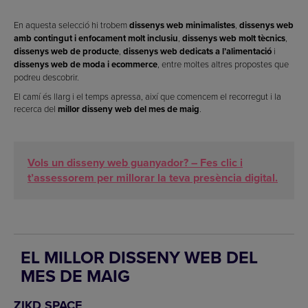
En aquesta selecció hi trobem
dissenys web minimalistes
,
dissenys web
amb contingut i enfocament molt inclusiu
,
dissenys web molt tècnics
,
dissenys web de producte
,
dissenys web dedicats a l’alimentació
i
dissenys web de moda i ecommerce
, entre moltes altres propostes que
podreu descobrir.
El camí és llarg i el temps apressa, així que comencem el recorregut i la
recerca del
millor disseny web del mes de maig
.
Vols un disseny web guanyador? – Fes clic i
t’assessorem per millorar la teva presència digital.
EL MILLOR DISSENY WEB DEL
MES DE MAIG
ZIKD SPACE