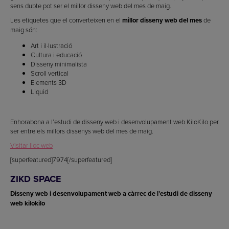
sens dubte pot ser el millor disseny web del mes de maig.
Les etiquetes que el converteixen en el
millor disseny web del mes
de
maig són:
Art i il·lustració
Cultura i educació
Disseny minimalista
Scroll vertical
Elements 3D
Liquid
Enhorabona a l’estudi de disseny web i desenvolupament web KiloKilo per
ser entre els millors dissenys web del mes de maig.
Visitar lloc web
[superfeatured]7974[/superfeatured]
ZIKD SPACE
Disseny web i desenvolupament web a càrrec de l’estudi de disseny
web kilokilo