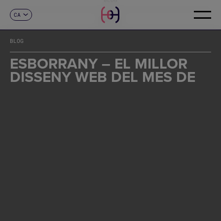
CA
CONTACTE
ES
EN
BLOG
FR
DE
ESBORRANY – EL MILLOR
IT
DISSENY WEB DEL MES DE
PT