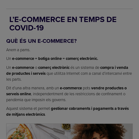
L’E-COMMERCE EN TEMPS DE
COVID-19
QUÈ ÉS UN E-COMMERCE?
Anem a pams.
Un
e-commerce = botiga online = comerç electrònic.
Un
e-commerce
o
comerç electrònic
és un sistema de
compra i venda
de productes i serveis
que utilitza Internet com a canal d’intercanvi entre
les parts.
Dit d’una altra manera, amb un
e-commerce
pots
vendre productes o
serveis online
, independentment de les restriccions de confinament o
pandèmia que imposin els governs.
Aquest sistema et permet
gestionar cobraments i pagaments a través
de mitjans electrònics
.