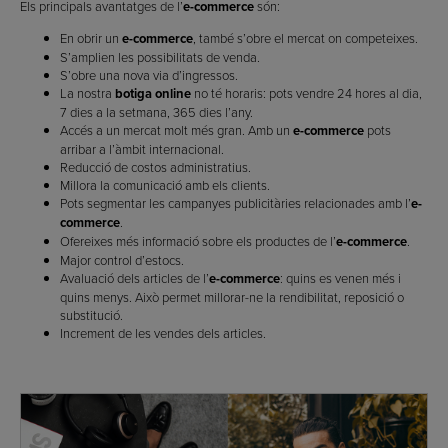
Els principals avantatges de l’
e-commerce
són:
En obrir un
e-commerce
, també s’obre el mercat on competeixes.
S’amplien les possibilitats de venda.
S’obre una nova via d’ingressos.
La nostra
botiga online
no té horaris: pots vendre 24 hores al dia,
7 dies a la setmana, 365 dies l’any.
Accés a un mercat molt més gran. Amb un
e-commerce
pots
arribar a l’àmbit internacional.
Reducció de costos administratius.
Millora la comunicació amb els clients.
Pots segmentar les campanyes publicitàries relacionades amb l’
e-
commerce
.
Ofereixes més informació sobre els productes de l’
e-commerce
.
Major control d’estocs.
Avaluació dels articles de l’
e-commerce
: quins es venen més i
quins menys. Això permet millorar-ne la rendibilitat, reposició o
substitució.
Increment de les vendes dels articles.