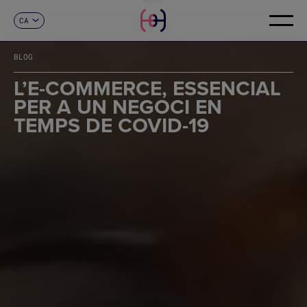
CA
CONTACTE
ES
EN
BLOG
FR
DE
L’E-COMMERCE, ESSENCIAL
IT
PER A UN NEGOCI EN
PT
TEMPS DE COVID-19