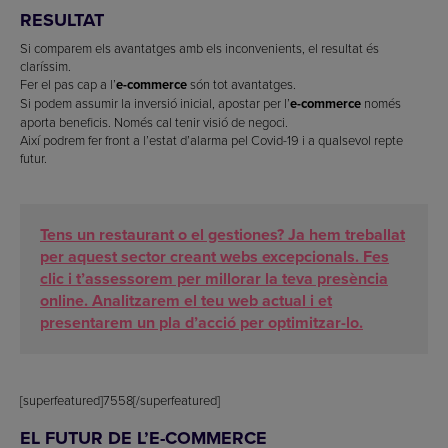
RESULTAT
Si comparem els avantatges amb els inconvenients, el resultat és
claríssim.
Fer el pas cap a l’
e-commerce
són tot avantatges.
Si podem assumir la inversió inicial, apostar per l’
e-commerce
només
aporta beneficis. Només cal tenir visió de negoci.
Així podrem fer front a l’estat d’alarma pel Covid-19 i a qualsevol repte
futur.
Tens un restaurant o el gestiones? Ja hem treballat
per aquest sector creant webs excepcionals. Fes
clic i t’assessorem per millorar la teva presència
online. Analitzarem el teu web actual i et
presentarem un pla d’acció per optimitzar-lo.
[superfeatured]7558[/superfeatured]
EL FUTUR DE L’E-COMMERCE