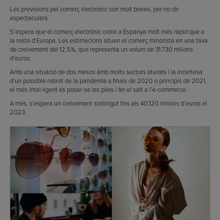
Les previsions pel comerç electrònic són molt bones, per no dir
espectaculars.
S’espera que el comerç electrònic creixi a Espanya molt més ràpid que a
la resta d’Europa. Les estimacions situen el comerç minorista en una taxa
de creixement del 12,5%, que representa un volum de 31.730 milions
d’euros.
Amb una situació de dos mesos amb molts sectors aturats i la incertesa
d’un possible rebrot de la pandèmia a finals de 2020 o principis de 2021,
el més intel·ligent és posar-se les piles i fer el salt a l’e-commerce.
A més, s’espera un creixement sostingut fins als 40.120 milions d’euros el
2023.