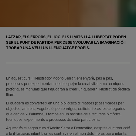
L’ATZAR, ELS ERRORS, EL JOC, ELS LÍMITS I LA LLIBERTAT PODEN
SER EL PUNT DE PARTIDA PER DESENVOLUPAR LA IMAGINACIÓ I
TROBAR UNA VEU I UN LLENGUATGE PROPIS.
En aquest curs, l’il·lustrador Adolfo Serra t’ensenyarà, pas a pas,
processos per experimentar i desbloquejar la creativitat amb tècniques
pictòriques manuals que t’ajudaran a crear un quadern il·lustrat de tècnica
lliure.
El quadern es converteix en una biblioteca d’imatges (classificades per
objectes, animals, vegetació, personatges, edificis i totes les categories
que decideixi l’alumne), i també en un registre dels recursos pictòrics,
tècniques, experiments o processos de cada participant.
Aquest és el segon curs d’Adolfo Serra a Domestika, després d’Introducció
a la il·lustració infantil, on es centrava en el món dels llibres per a infants.