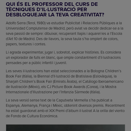
QUI ÉS EL PROFESSOR DEL CURS DE
TÈCNIQUES D’IL·LUSTRACIÓ PER
DESBLOQUEJAR LA TEVA CREATIVITAT?
Adolfo Serra (Terol, 1980) va estudiar Publicitat i Relacions Públiques a la
Universidad Complutense de Madrid, però aviat va decidir dedicar-se a la
seva passió de sempre: dibuixar, recuperant llapis i aquarel·les a l’Escola
d’Art 10 de Madrid. Des de llavors, la seva taula s’ha omplert de colors,
papers, textures i contes.
Li agrada experimentar, jugar i, sobretot, explicar històries. Es considera
un explorador de fulls en blanc, que omple constantment d’il·lustracions
pensades per a públic infantil i juvenil.
Les seves il·lustracions han estat seleccionades a la Bologna Children’s
Book Fair (Itàlia), la Biennal d’Il·lustració de Bratislava (Eslovàquia), la
Sharjah Children’s Book Fair (Emirats Àrabs), el Catálogo Iberoamericano
de Ilustración (Mèxic), els CJ Picture Book Awards (Corea), i la Mostra
Internazionale d’Illustrazione per l’Infanzia Sàrmede (Itàlia).
La seva versió sense text de la Caputxeta Vermella s’ha publicat a
Espanya, Alemanya, França i Mèxic, obtenint diversos premis. Recentment
ha estat guardonat amb el XIX Premi d’àlbum il·lustrat A la orilla del viento
de Fondo de Cultura Económica.