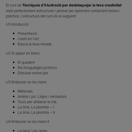
El curs de
Tècniques d’il·lustració per desbloquejar la teva creativitat
està perfectament estructurat i pensat per aprendre combinant teoria i
pràctica. L’estructura del curs és la següent:
U1 Introducció
Presentació
L’estil en l’art
Educa la teva mirada
U2 El paper en blanc
El quadern
Els llenguatges pictòrics
Dibuixar sense por
U3 Embrutar-se les mans
Materials
Anàlisi i joc. Llàpis i retoladors.
Trucs per alliberar la mà.
La línia. La plomilla – I
La línia. La plomilla – II
U4 Embrutar-se les mans II
La taca. Les ceres.