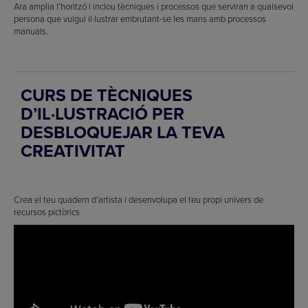
Ara amplia l’horitzó i inclou tècniques i processos que serviran a qualsevol
persona que vulgui il·lustrar embrutant-se les mans amb processos
manuals.
CURS DE TÈCNIQUES
D’IL·LUSTRACIÓ PER
DESBLOQUEJAR LA TEVA
CREATIVITAT
Crea el teu quadern d’artista i desenvolupa el teu propi univers de
recursos pictòrics