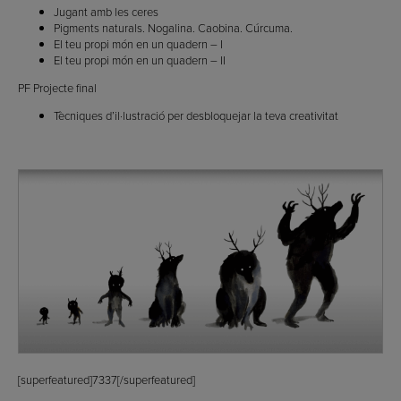
Jugant amb les ceres
Pigments naturals. Nogalina. Caobina. Cúrcuma.
El teu propi món en un quadern – I
El teu propi món en un quadern – II
PF Projecte final
Tècniques d’il·lustració per desbloquejar la teva creativitat
[superfeatured]7337[/superfeatured]