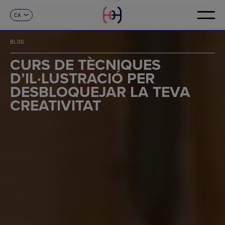
CA
CONTACTE
ES
EN
BLOG
FR
DE
CURS DE TÈCNIQUES
IT
D’IL·LUSTRACIÓ PER
PT
DESBLOQUEJAR LA TEVA
CREATIVITAT