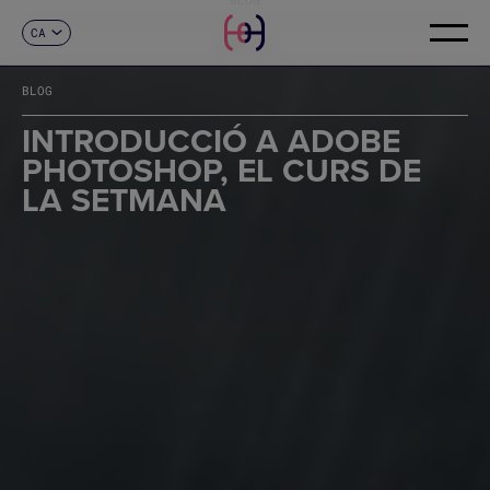
CA
CONTACTE
ES
EN
BLOG
FR
DE
INTRODUCCIÓ A ADOBE
IT
PHOTOSHOP, EL CURS DE
PT
LA SETMANA