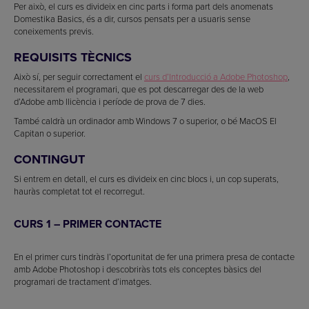
Per això, el curs es divideix en cinc parts i forma part dels anomenats
Domestika Basics, és a dir, cursos pensats per a usuaris sense
coneixements previs.
REQUISITS TÈCNICS
Això sí, per seguir correctament el
curs d’Introducció a Adobe Photoshop
,
necessitarem el programari, que es pot descarregar des de la web
d’Adobe amb llicència i període de prova de 7 dies.
També caldrà un ordinador amb Windows 7 o superior, o bé MacOS El
Capitan o superior.
CONTINGUT
Si entrem en detall, el curs es divideix en cinc blocs i, un cop superats,
hauràs completat tot el recorregut.
CURS 1 – PRIMER CONTACTE
En el primer curs tindràs l’oportunitat de fer una primera presa de contacte
amb Adobe Photoshop i descobriràs tots els conceptes bàsics del
programari de tractament d’imatges.