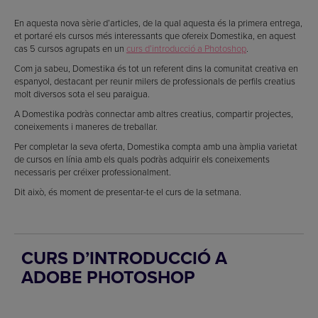
En aquesta nova sèrie d’articles, de la qual aquesta és la primera entrega,
et portaré els cursos més interessants que ofereix Domestika, en aquest
cas 5 cursos agrupats en un
curs d’introducció a Photoshop
.
Com ja sabeu, Domestika és tot un referent dins la comunitat creativa en
espanyol, destacant per reunir milers de professionals de perfils creatius
molt diversos sota el seu paraigua.
A Domestika podràs connectar amb altres creatius, compartir projectes,
coneixements i maneres de treballar.
Per completar la seva oferta, Domestika compta amb una àmplia varietat
de cursos en línia amb els quals podràs adquirir els coneixements
necessaris per créixer professionalment.
Dit això, és moment de presentar-te el curs de la setmana.
CURS D’INTRODUCCIÓ A
ADOBE PHOTOSHOP