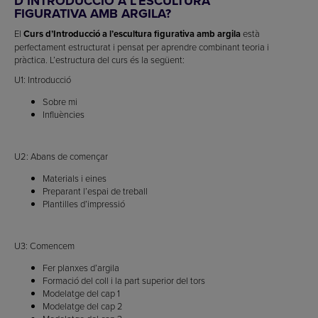
D’INTRODUCCIÓ A L’ESCULTURA
FIGURATIVA AMB ARGILA?
El
Curs d’Introducció a l’escultura figurativa amb argila
està
perfectament estructurat i pensat per aprendre combinant teoria i
pràctica. L’estructura del curs és la següent:
U1: Introducció
Sobre mi
Influències
U2: Abans de començar
Materials i eines
Preparant l’espai de treball
Plantilles d’impressió
U3: Comencem
Fer planxes d’argila
Formació del coll i la part superior del tors
Modelatge del cap 1
Modelatge del cap 2