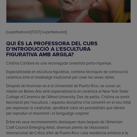
[superfeatured]7337[/superfeatured]
QUI ÉS LA PROFESSORA DEL CURS
D’INTRODUCCIÓ A L’ESCULTURA
FIGURATIVA AMB ARGILA?
Cristina Córdova és una reconeguda ceramista porto-riquenya.
Especialitzada en escultura figurativa, combina tècniques de construcció
ceràmica amb el modelatge tradicional per crear les seves obres.
Després de llicenciar-se a la Universitat de Puerto Rico, va cursar un
màster en Belles Arts amb especialització en ceràmica al New York State
College of Ceramics de l’Alfred University. Des de petita, Cristina va sentir
fascinació per l’escultura, i aquesta disciplina s’ha convertit en el seu mitjà
per expressar la creativitat, aprofitant totes les possibilitats que ofereix
per reproduir el moviment i el llenguatge corporal.
Entre els seus reconeixements destaquen dues beques de l’American
Craft Council Emerging Artist, diversos premis de l’Associació
Internacional de Crítics d’Art de Puerto Rico i una residència artística a la