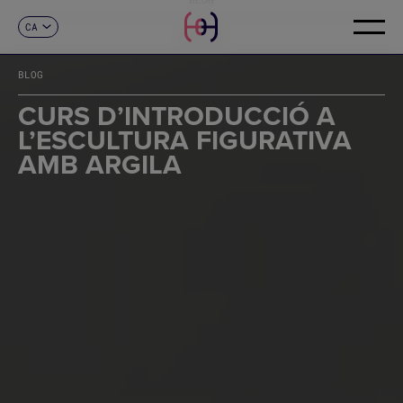
CA
CONTACTE
ES
EN
BLOG
FR
DE
CURS D’INTRODUCCIÓ A
IT
L’ESCULTURA FIGURATIVA
PT
AMB ARGILA