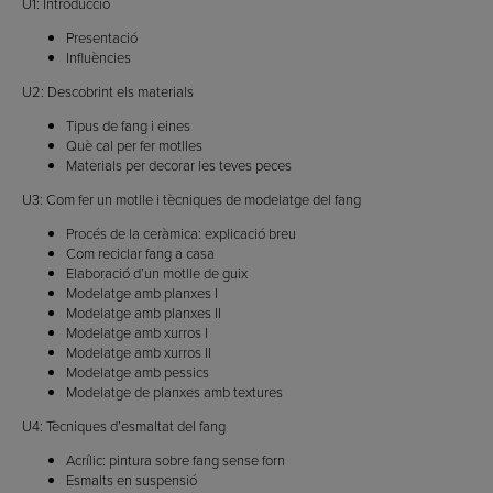
U1: Introducció
Presentació
Influències
U2: Descobrint els materials
Tipus de fang i eines
Què cal per fer motlles
Materials per decorar les teves peces
U3: Com fer un motlle i tècniques de modelatge del fang
Procés de la ceràmica: explicació breu
Com reciclar fang a casa
Elaboració d’un motlle de guix
Modelatge amb planxes I
Modelatge amb planxes II
Modelatge amb xurros I
Modelatge amb xurros II
Modelatge amb pessics
Modelatge de planxes amb textures
U4: Tècniques d’esmaltat del fang
Acrílic: pintura sobre fang sense forn
Esmalts en suspensió