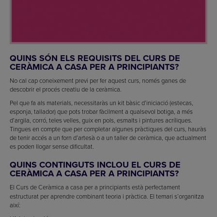
QUINS SÓN ELS REQUISITS DEL CURS DE
CERÀMICA A CASA PER A PRINCIPIANTS?
No cal cap coneixement previ per fer aquest curs, només ganes de
descobrir el procés creatiu de la ceràmica.
Pel que fa als materials, necessitaràs un kit bàsic d’iniciació (estecas,
esponja, tallador) que pots trobar fàcilment a qualsevol botiga, a més
d’argila, corró, teles velles, guix en pols, esmalts i pintures acríliques.
Tingues en compte que per completar algunes pràctiques del curs, hauràs
de tenir accés a un forn d’artesà o a un taller de ceràmica, que actualment
es poden llogar sense dificultat.
QUINS CONTINGUTS INCLOU EL CURS DE
CERÀMICA A CASA PER A PRINCIPIANTS?
El Curs de Ceràmica a casa per a principiants
està perfectament
estructurat per aprendre combinant teoria i pràctica. El temari s’organitza
així: