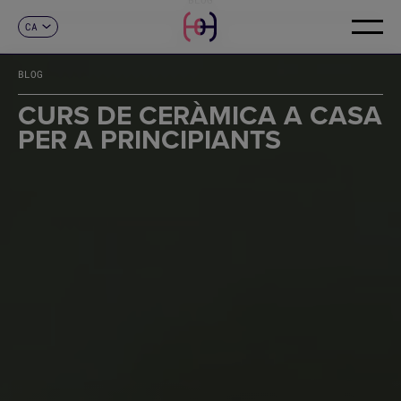
CA
CONTACTE
ES
EN
BLOG
FR
DE
CURS DE CERÀMICA A CASA
IT
PER A PRINCIPIANTS
PT