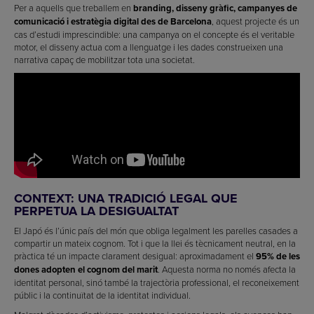
Per a aquells que treballem en
branding, disseny gràfic, campanyes de
comunicació i estratègia digital des de Barcelona
, aquest projecte és un
cas d’estudi imprescindible: una campanya on el concepte és el veritable
motor, el disseny actua com a llenguatge i les dades construeixen una
narrativa capaç de mobilitzar tota una societat.
CONTEXT: UNA TRADICIÓ LEGAL QUE
PERPETUA LA DESIGUALTAT
El Japó és l’únic país del món que obliga legalment les parelles casades a
compartir un mateix cognom. Tot i que la llei és tècnicament neutral, en la
pràctica té un impacte clarament desigual: aproximadament el
95% de les
dones adopten el cognom del marit
. Aquesta norma no només afecta la
identitat personal, sinó també la trajectòria professional, el reconeixement
públic i la continuïtat de la identitat individual.