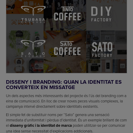
DISSENY I BRANDING: QUAN LA IDENTITAT ES
CONVERTEIX EN MISSATGE
Un dels aspectes més interessants del projecte és l’ús del branding com a
eina de comunicació. En lloc de crear noves peces visuals complexes, la
campanya intervé directament sobre identitats existents.
El simple fet de substituir noms per “Sato” genera una sensació
immediata d’uniformitat i pèrdua d’identitat. És un exemple brillant de com
el
disseny gràfic i la identitat de marca
poden utilitzar-se per comunicar
una idea sense necessitat d’explicacions addicionals.