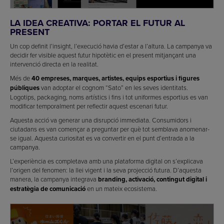
LA IDEA CREATIVA: PORTAR EL FUTUR AL
PRESENT
Un cop definit l’insight, l’execució havia d’estar a l’altura. La campanya va
decidir fer visible aquest futur hipotètic en el present mitjançant una
intervenció directa en la realitat.
Més de
40 empreses, marques, artistes, equips esportius i figures
públiques
van adoptar el cognom “Sato” en les seves identitats.
Logotips, packaging, noms artístics i fins i tot uniformes esportius es van
modificar temporalment per reflectir aquest escenari futur.
Aquesta acció va generar una disrupció immediata. Consumidors i
ciutadans es van començar a preguntar per què tot semblava anomenar-
se igual. Aquesta curiositat es va convertir en el punt d’entrada a la
campanya.
L’experiència es completava amb una plataforma digital on s’explicava
l’origen del fenomen: la llei vigent i la seva projecció futura. D’aquesta
manera, la campanya integrava
branding, activació, contingut digital i
estratègia de comunicació
en un mateix ecosistema.