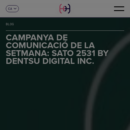
CA
CONTACTE
ES
EN
BLOG
FR
DE
CAMPANYA DE
IT
COMUNICACIÓ DE LA
PT
SETMANA: SATO 2531 BY
DENTSU DIGITAL INC.