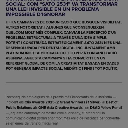
SOCIAL: COM “SATO 2531” VA TRANSFORMAR
UNA LLEI INVISIBLE EN UN PROBLEMA
IMPOSSIBLE D’IGNORAR
HI HA CAMPANYES DE COMUNICACIÓ QUE BUSQUEN VISIBILITAT,
ALTRES NOTORIETAT, I ALGUNES QUE ACONSEGUEIXEN
QUELCOM MOLT MÉS COMPLEX: CANVIAR LA PERCEPCIÓ D’UN
PROBLEMA ESTRUCTURAL A TRAVÉS D’UNA IDEA SIMPLE,
POTENT I CONSTRUÏDA ESTRATÈGICAMENT.
N’ÉS UNA.
SATO 2531
DESENVOLUPADA PER
DENTSU DIGITAL INC.
JUNTAMENT AMB
PLATINUM INC.
I
TAIYO KIKAKU CO., LTD
PER A L’ORGANITZACIÓ
ASUNIWA
, AQUESTA CAMPANYA S’HA CONVERTIT EN UN
REFERENT GLOBAL DE COM LA CREATIVITAT BASADA EN DADES
POT GENERAR IMPACTE SOCIAL, MEDIÀTIC I FINS I TOT POLÍTIC.
Reconeguda amb alguns dels premis més importants de la indústria —
incloent els
Clio Awards 2025 (2 Grand Winners i 1 Silver)
, el
Best of
Public Relations als ONE Asia Creative Awards
i un
D&AD Yellow Pencil
—, aquesta campanya demostra com el disseny, el branding i la
comunicació digital poden anar molt més enllà de l’estètica per convertir-
se en eines de transformació real.