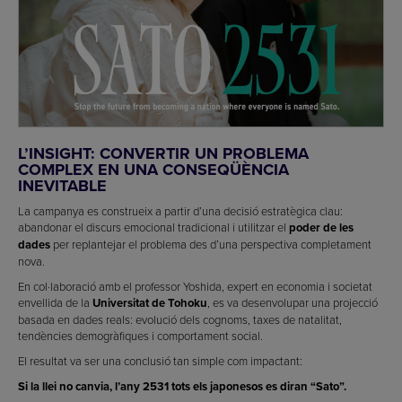
L’INSIGHT: CONVERTIR UN PROBLEMA
COMPLEX EN UNA CONSEQÜÈNCIA
INEVITABLE
La campanya es construeix a partir d’una decisió estratègica clau:
abandonar el discurs emocional tradicional i utilitzar el
poder de les
dades
per replantejar el problema des d’una perspectiva completament
nova.
En col·laboració amb el professor Yoshida, expert en economia i societat
envellida de la
Universitat de Tohoku
, es va desenvolupar una projecció
basada en dades reals: evolució dels cognoms, taxes de natalitat,
tendències demogràfiques i comportament social.
El resultat va ser una conclusió tan simple com impactant:
Si la llei no canvia, l’any 2531 tots els japonesos es diran “Sato”.