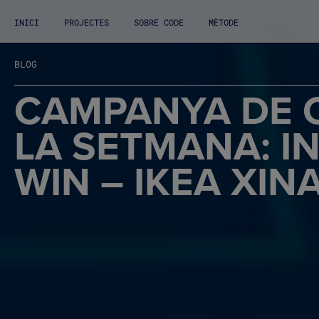
INICI
PROJECTES
SOBRE CODE
MÈTODE
BLOG
CAMPANYA DE 
LA SETMANA: I
WIN – IKEA XIN