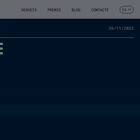
SERVEIS
PREMIS
BLOG
CONTACTE
CA
ES
EN
FR
26/11/2025
DE
E
IT
PT