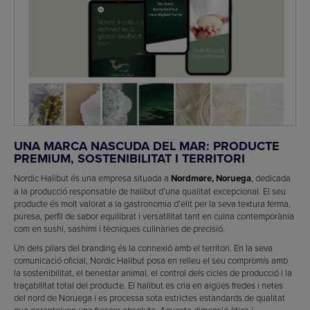
UNA MARCA NASCUDA DEL MAR: PRODUCTE
PREMIUM, SOSTENIBILITAT I TERRITORI
Nordic Halibut és una empresa situada a
Nordmøre, Noruega
, dedicada
a la producció responsable de halibut d’una qualitat excepcional. El seu
producte és molt valorat a la gastronomia d’elit per la seva textura ferma,
puresa, perfil de sabor equilibrat i versatilitat tant en cuina contemporània
com en sushi, sashimi i tècniques culinàries de precisió.
Un dels pilars del branding és la connexió amb el territori. En la seva
comunicació oficial, Nordic Halibut posa en relleu el seu compromís amb
la sostenibilitat, el benestar animal, el control dels cicles de producció i la
traçabilitat total del producte. El halibut es cria en aigües fredes i netes
del nord de Noruega i es processa sota estrictes estàndards de qualitat
que garanteixen una frescor absoluta. Aquesta dimensió ètica i