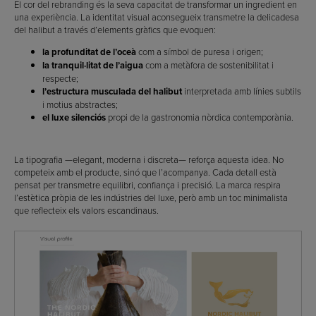
El cor del rebranding és la seva capacitat de transformar un ingredient en
una experiència. La identitat visual aconsegueix transmetre la delicadesa
del halibut a través d’elements gràfics que evoquen:
la profunditat de l’oceà
com a símbol de puresa i origen;
la tranquil·litat de l’aigua
com a metàfora de sostenibilitat i
respecte;
l’estructura musculada del halibut
interpretada amb línies subtils
i motius abstractes;
el luxe silenciós
propi de la gastronomia nòrdica contemporània.
La tipografia —elegant, moderna i discreta— reforça aquesta idea. No
competeix amb el producte, sinó que l’acompanya. Cada detall està
pensat per transmetre equilibri, confiança i precisió. La marca respira
l’estètica pròpia de les indústries del luxe, però amb un toc minimalista
que reflecteix els valors escandinaus.