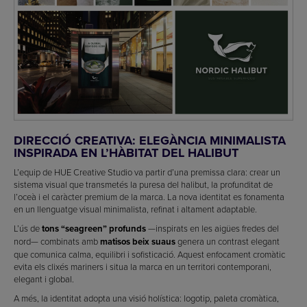
DIRECCIÓ CREATIVA: ELEGÀNCIA MINIMALISTA
INSPIRADA EN L’HÀBITAT DEL HALIBUT
L’equip de HUE Creative Studio va partir d’una premissa clara: crear un
sistema visual que transmetés la puresa del halibut, la profunditat de
l’oceà i el caràcter premium de la marca. La nova identitat es fonamenta
en un llenguatge visual minimalista, refinat i altament adaptable.
L’ús de
tons “seagreen” profunds
—inspirats en les aigües fredes del
nord— combinats amb
matisos beix suaus
genera un contrast elegant
que comunica calma, equilibri i sofisticació. Aquest enfocament cromàtic
evita els clixés mariners i situa la marca en un territori contemporani,
elegant i global.
A més, la identitat adopta una visió holística: logotip, paleta cromàtica,