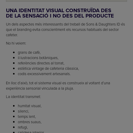
UNA IDENTITAT VISUAL CONSTRUÏDA DES
DE LA SENSACIÓ I NO DES DEL PRODUCTE
Un dels aspectes més interessants del treball de Sons & Daughters ID és
que el branding evita conscientment els recursos habituals del sector
cafeter.
No hi veiem:
grans de cafè,
il·lustracions botàniques,
referències directes al torrat,
estètica vintage de cafeteria clàssica,
codis excessivament artesanals.
En lloc d’això, tot el sistema visual es construeix al voltant d’una
experiència sensorial vinculada a la pluja.
La identitat transmet:
humitat visual,
silenci,
temps lent,
ombres suaus,
refugi,
calidesa interior.