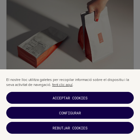
El nostre lloc utilitza galetes per recopilar informació sobre el dispositiu i la
seva activitat de navegació.
fent clic aquí
.
ACCEPTAR COOKIES
CONFIGURAR
REBUTJAR COOKIES
T'HA
AGRADAT?