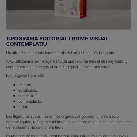
TIPOGRAFIA EDITORIAL I RITME VISUAL
CONTEMPLATIU
Un altre dels elements fonamentals del projecte és l’ús tipogràfic.
AME utilitza una serif elegant i fluida que recorda més el disseny editorial
contemporani que no pas el branding gastronòmic tradicional.
La tipografia transmet:
lentitud,
sofisticació,
sensibilitat,
contemplació,
ritual.
Les lligadures suaus i les formes orgàniques generen una sensació
gairebé líquida, reforçant subtilment el concepte de pluja sense necessitat
de representar-la de manera literal.
És una decisió molt intel·ligent perquè evita caure en simbolismes obvis i