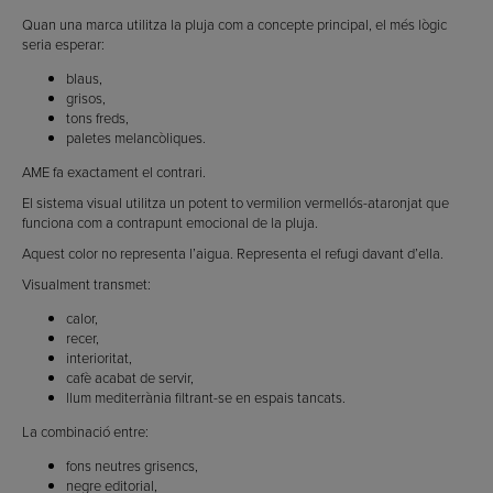
Quan una marca utilitza la pluja com a concepte principal, el més lògic
seria esperar:
blaus,
grisos,
tons freds,
paletes melancòliques.
AME fa exactament el contrari.
El sistema visual utilitza un potent to vermilion vermellós-ataronjat que
funciona com a contrapunt emocional de la pluja.
Aquest color no representa l’aigua. Representa el refugi davant d’ella.
Visualment transmet:
calor,
recer,
interioritat,
cafè acabat de servir,
llum mediterrània filtrant-se en espais tancats.
La combinació entre:
fons neutres grisencs,
negre editorial,