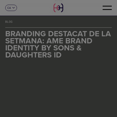
CA
CONTACTE
ES
EN
BLOG
FR
DE
BRANDING DESTACAT DE LA
IT
SETMANA: AME BRAND
PT
IDENTITY BY SONS &
DAUGHTERS ID