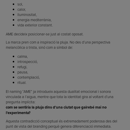
sol,
calor,
lluminositat,
energia mediterrània,
vida exterior constant.
AME decideix posicionar-se just al costat oposat.
La marca pren com a inspiració la pluja. No des d’una perspectiva
melancòlica o trista, sinó com a símbol de:
calma,
introspecció,
refugi,
pausa,
contemplació,
ritual.
El naming “AME” ja introdueix aquesta dualitat emocional i sonora
vinculada a l’aigua, mentre que tota la identitat gira al voltant d’una
pregunta implícita:
com se sentiria la pluja dins d’una ciutat que gairebé mai no
l’experimenta?
Aquesta contradicció conceptual és extremadament poderosa des del
punt de vista del branding perquè genera diferenciació immediata.