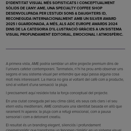
D’IDENTITAT VISUAL MÉS SOFISTICATS I CONCEPTUALMENT
SÒLIDS DE L’ANY:
AME
, UNA SPECIALTY COFFEE SHOP
DESENVOLUPADA PER L’ESTUDI
SONS & DAUGHTERS ID
,
RECONEGUDA INTERNACIONALMENT AMB UN
SILVER AWARD
2025
I GUARDONADA, A MÉS, ALS
ADC EUROPE AWARDS 2024
DINS DE LA CATEGORIA D’IL·LUSTRACIÓ GRÀCIES A UN SISTEMA
VISUAL PROFUNDAMENT EDITORIAL, EMOCIONAL I ATMOSFÈRIC.
A primera vista, AME podria semblar un altre projecte premium dins de
l’univers cafeter contemporani. Tanmateix, n’hi ha prou amb observar uns
segons el seu sistema visual per entendre que aquí passa alguna cosa
molt més interessant. La marca no gira al voltant del cafè com a producte,
sinó al voltant d’una sensació: la pluja.
I precisament aquí resideix tota la força conceptual del projecte.
En una ciutat coneguda pel seu clima càlid, els seus cels clars i el seu
etern estiu mediterrani, AME construeix una identitat basada en allò que
rarament hi apareix: la pluja com a refugi emocional, com a pausa
sensorial i com a detonant creatiu.
El resultat és un branding elegant, silenciós i profundament
cinematogràfic que transforma un fenomen climàtic en un sistema visual