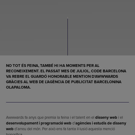
NO TOT ÉS FEINA, TAMBÉ HI HA MOMENTS PER AL
RECONEIXEMENT. EL PASSAT MES DE JULIOL, CODE BARCELONA
VA REBRE EL GUARDÓ HONORABLE MENTION D’AWWWARDS
GRÀCIES AL WEB DE L’AGÈNCIA DE PUBLICITAT BARCELONINA
OLAPALOMA.
Awwwards fa anys que premia la feina i el talent en el
disseny web
i el
desenvolupament i programació web
d’
agències i estudis de disseny
web
d’arreu del món. Per això ens fa tanta il·lusió aquesta menció
honorífica.