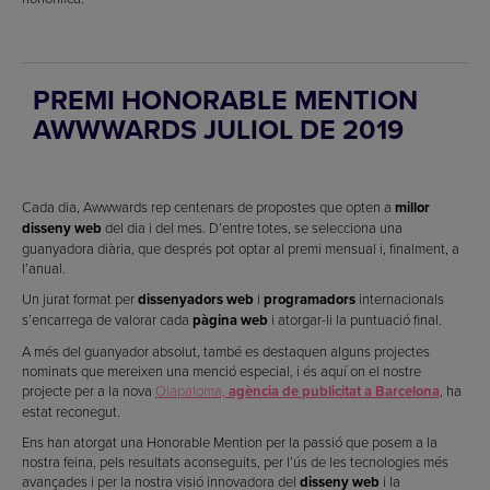
PREMI HONORABLE MENTION
AWWWARDS JULIOL DE 2019
Cada dia, Awwwards rep centenars de propostes que opten a
millor
disseny web
del dia i del mes. D’entre totes, se selecciona una
guanyadora diària, que després pot optar al premi mensual i, finalment, a
l’anual.
Un jurat format per
dissenyadors web
i
programadors
internacionals
s’encarrega de valorar cada
pàgina web
i atorgar-li la puntuació final.
A més del guanyador absolut, també es destaquen alguns projectes
nominats que mereixen una menció especial, i és aquí on el nostre
projecte per a la nova
Olapaloma,
agència de publicitat a Barcelona
, ha
estat reconegut.
Ens han atorgat una Honorable Mention per la passió que posem a la
nostra feina, pels resultats aconseguits, per l’ús de les tecnologies més
avançades i per la nostra visió innovadora del
disseny web
i la