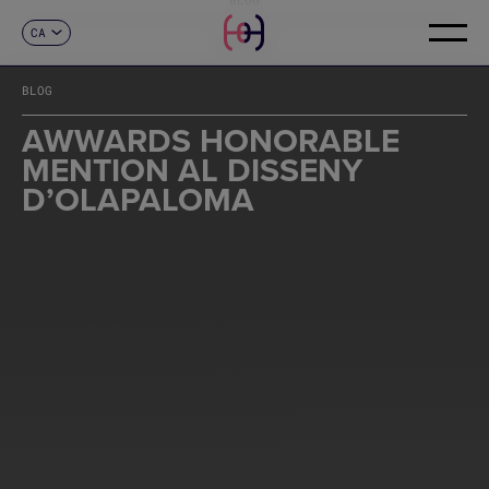
CA
CONTACTE
ES
EN
BLOG
FR
DE
AWWARDS HONORABLE
IT
MENTION AL DISSENY
PT
D’OLAPALOMA