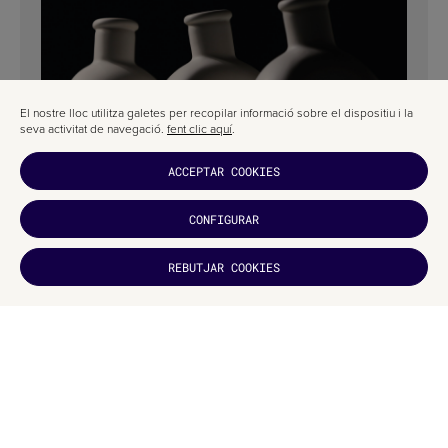
El nostre lloc utilitza galetes per recopilar informació sobre el dispositiu i la
seva activitat de navegació.
fent clic aquí
.
DISSENY DE PACKAGING PER A UNA MARCA D’OLI D’OLIVA:
ACCEPTAR COOKIES
TELLA THERA PER A|S STRATEGY, BRANDING &
COMMUNICATION
CONFIGURAR
REBUTJAR COOKIES
T'HA
AGRADAT?