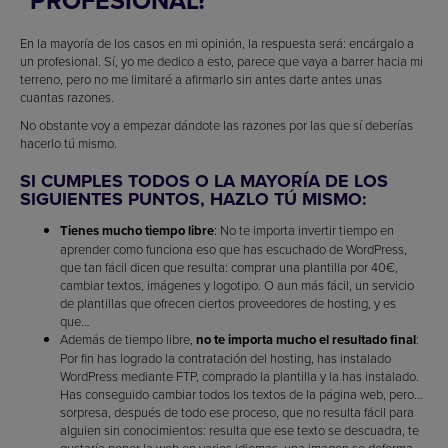
PROFESIONAL?
En la mayoría de los casos en mi opinión, la respuesta será: encárgalo a
un profesional. Sí, yo me dedico a esto, parece que vaya a barrer hacia mi
terreno, pero no me limitaré a afirmarlo sin antes darte antes unas
cuantas razones.
No obstante voy a empezar dándote las razones por las que sí deberías
hacerlo tú mismo.
SI CUMPLES TODOS O LA MAYORÍA DE LOS
SIGUIENTES PUNTOS, HAZLO TÚ MISMO:
Tienes mucho tiempo libre
: No te importa invertir tiempo en
aprender como funciona eso que has escuchado de WordPress,
que tan fácil dicen que resulta: comprar una plantilla por 40€,
cambiar textos, imágenes y logotipo. O aun más fácil, un servicio
de plantillas que ofrecen ciertos proveedores de hosting, y es
que…
Además de tiempo libre,
no te importa mucho el resultado final
:
Por fin has logrado la contratación del hosting, has instalado
WordPress mediante FTP, comprado la plantilla y la has instalado.
Has conseguido cambiar todos los textos de la página web, pero…
sorpresa, después de todo ese proceso, que no resulta fácil para
alguien sin conocimientos: resulta que ese texto se descuadra, te