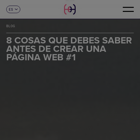
ES
CONTACTO
CA
EN
BLOG
FR
DE
8 COSAS QUE DEBES SABER
IT
ANTES DE CREAR UNA
PT
PÁGINA WEB #1