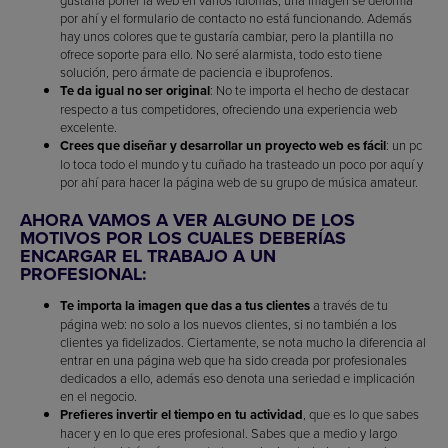
gustaría poner la web en varios idiomas, una imagen se deforma
por ahí y el formulario de contacto no está funcionando. Además
hay unos colores que te gustaría cambiar, pero la plantilla no
ofrece soporte para ello. No seré alarmista, todo esto tiene
solución, pero ármate de paciencia e ibuprofenos.
Te da igual no ser original
: No te importa el hecho de destacar
respecto a tus competidores, ofreciendo una experiencia web
excelente.
Crees que diseñar y desarrollar un proyecto web es fácil
: un pc
lo toca todo el mundo y tu cuñado ha trasteado un poco por aquí y
por ahí para hacer la página web de su grupo de música amateur.
AHORA VAMOS A VER ALGUNO DE LOS
MOTIVOS POR LOS CUALES DEBERÍAS
ENCARGAR EL TRABAJO A UN
PROFESIONAL:
Te importa la imagen que das a tus clientes
a través de tu
página web: no solo a los nuevos clientes, si no también a los
clientes ya fidelizados. Ciertamente, se nota mucho la diferencia al
entrar en una página web que ha sido creada por profesionales
dedicados a ello, además eso denota una seriedad e implicación
en el negocio.
Prefieres invertir el tiempo en tu actividad
, que es lo que sabes
hacer y en lo que eres profesional. Sabes que a medio y largo