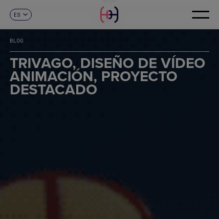
ES
CONTACTO
CA
EN
BLOG
FR
DE
TRIVAGO, DISEÑO DE VÍDEO
IT
ANIMACIÓN, PROYECTO
PT
DESTACADO