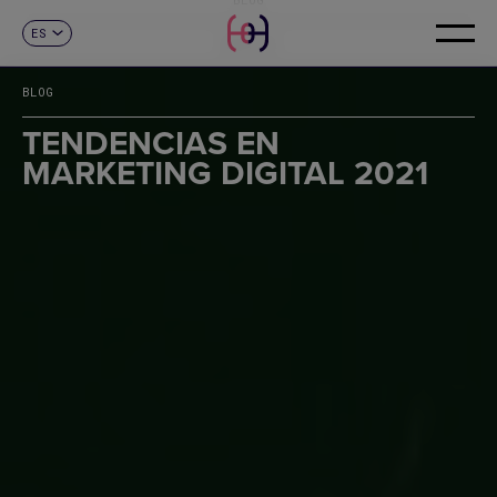
ES
CONTACTO
CA
EN
BLOG
FR
DE
TENDENCIAS EN
IT
MARKETING DIGITAL 2021
PT