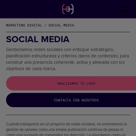
ES
CONTACTO
CA
EN
MARKETING DIGITAL / SOCIAL MEDIA
FR
DE
SOCIAL MEDIA
IT
PT
Gestionamos redes sociales con enfoque estratégico,
planificación estructurada y criterios claros de contenido, para
construir una presencia coherente, activa y alineada con los
objetivos de cada marca.
ANALIZAMOS TU CASO
CONTACTA CON NOSOTROS
Cuando trabajamos en un proyecto de redes sociales, no entendemos la
gestión de canales como una simple publicación continua de piezas ni
como una sucesión de contenidos sin dirección. La abordamos como un