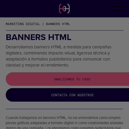
ES
CONTACTO
CA
EN
MARKETING DIGITAL / BANNERS HTML
FR
DE
BANNERS HTML
IT
PT
Desarrollamos banners HTML a medida para campañas
digitales, combinando impacto visual, ligereza técnica y
adaptación a formatos publicitarios para comunicar con
claridad y mejorar el rendimiento.
ANALIZAMOS TU CASO
CONTACTA CON NOSOTROS
Cuando trabajamos en banners HTML, no los entendemos como simples
piezas gráficas adaptadas a formato digital ni como creatividades aisladas
dentro de una campaña. Los abordamos como soportes publicitarios que