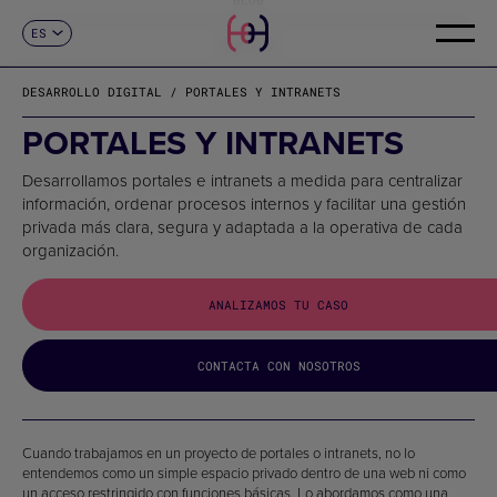
ES
CONTACTO
CA
EN
DESARROLLO DIGITAL / PORTALES Y INTRANETS
FR
DE
PORTALES Y INTRANETS
IT
PT
Desarrollamos portales e intranets a medida para centralizar
información, ordenar procesos internos y facilitar una gestión
privada más clara, segura y adaptada a la operativa de cada
organización.
ANALIZAMOS TU CASO
CONTACTA CON NOSOTROS
Cuando trabajamos en un proyecto de portales o intranets, no lo
entendemos como un simple espacio privado dentro de una web ni como
un acceso restringido con funciones básicas. Lo abordamos como una